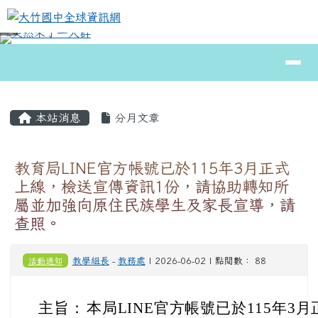
大竹國中全球資訊網
跳至主內容區
導覽列
⏸
頁尾區域
主內容區域
本站消息
分月文章
教育局LINE官方帳號已於115年3月正式
上線，檢送宣傳資訊1份，請協助轉知所
屬並加強向原住民族學生及家長宣導，請
查照。
活動通知
教學組長
-
教務處
| 2026-06-02 | 點閱數： 88
主旨：
本局LINE官方帳號已於115年3