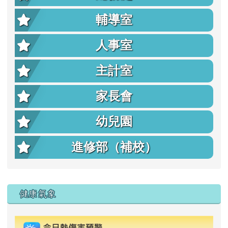
輔導室
人事室
主計室
家長會
幼兒園
進修部（補校）
右邊區域內容
健康氣象