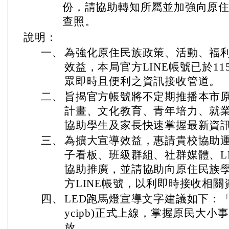
份，請協助轉知所屬並加強向原
查照。
說明：
一、
為強化原住民族政策、活動、福
效益，本局官方LINE帳號已於1
眾即時且便利之資訊接收管道。
二、
旨揭官方帳號將不定期推播本市
計畫、文化教育、青年培力、就
協助學生及家長快速掌握最新資
三、
為擴大宣導效益，惠請貴校協助
子看板、班級群組、社群媒體、L
協助推廣，並請協助向原住民族
方LINE帳號，以利即時接收相關
四、
LED跑馬燈宣導文字建議如下：「桃
ycipb)正式上線，掌握原民大
放。