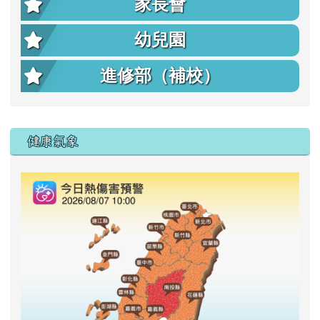
家長會
幼兒園
進修部（補校）
右邊區域內容
健康氣象