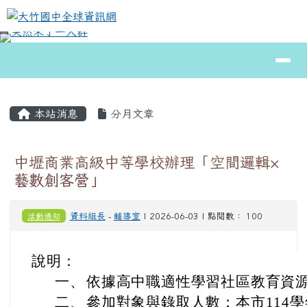
大竹國中全球資訊網
跳至主內容區
導覽列
⏸
頁尾區域
主內容區域
本站消息
分月文章
中壢商業高級中等學校辦理「空間邏輯×
藝數創客營」
活動通知
資料組長
-
輔導室
| 2026-06-03 | 點閱數： 100
說明：
一、
依據高中職適性學習社區教育資
二、
參加對象與錄取人數：本市114