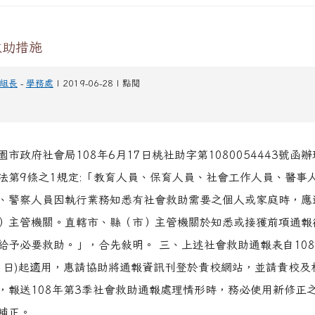
救助措施
組長
-
學務處
| 2019-06-28 | 點閱
市政府社會局108年6月17日桃社助字第1080054443號函
法第9條之1規定:「教育人員、保育人員、社會工作人員、醫事
、警察人員因執行業務知悉有社會救助需要之個人或家庭時，應
）主管機關。直轄市、縣（市）主管機關於知悉或接獲前項通報
給予必要救助。」，合先敍明。 三、上述社會救助通報表自108
7月1日)起適用，惠請協助將通報資訊刊登於貴校網站，並請貴校
，報送108年第3季社會救助通報處理情形時，務必使用新修正
補正。