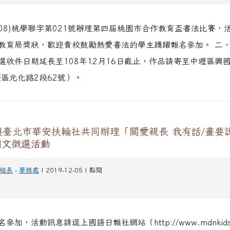
108)桃學聯字第021號辦理第四屆桃園市合作教育盃書法比賽，
教育局獎狀，歡迎貴校鼓勵熱愛書法的學生踴躍報名參加。 二
選收件日期延長至108年12月16日截止，作品請寄至中壢區興
壢區元化路2段62號）。
與臺北市華安扶輪社共同辦理「關愛親長 我有話/畫要
圖文徵選活動
組長
-
學務處
| 2019-12-05 | 點閱
參加，活動訊息請逕上國語日報社網站（http://www.mdnkids