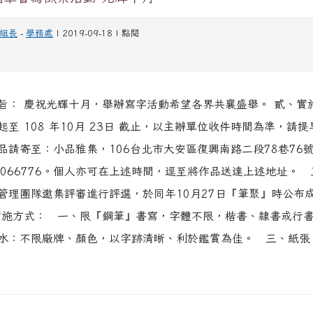
組長
-
學務處
| 2019-09-18 | 點閱
旨： 慶祝光輝十月，舉辦寫字活動希望各界共襄盛舉。 貳、
起至 108 年10月 23日 截止，以主辦單位收件時間為準，請
品請寄至：小品雅集，106台北市大安區復興南路二段78巷76
)27066776。個人亦可在上述時間，逕至將作品送達上述地址。
管理團隊邀集評審進行評選，於同年10月27日『筆聚』時公布
實施方式： 一、限『鋼筆』書寫，字體不限，楷書、隸書或行
水：不限廠牌、顏色，以字跡清晰、利於鑑賞為佳。 三、紙張：