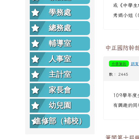
或《中學生
學務處
秀娟小姐（0
總務處
輔導室
中正國防幹
人事室
升學資訊
訓育
主計室
數： 2445
家長會
109學年
幼兒園
有興趣的
進修部（補校）
筆閣第十屆