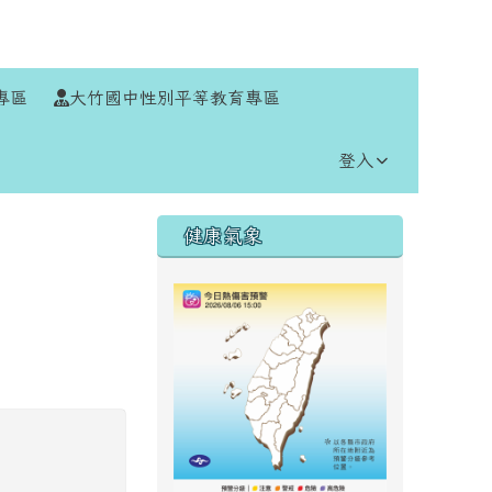
⏸
專區
大竹國中性別平等教育專區
登入
右邊區域內容
健康氣象