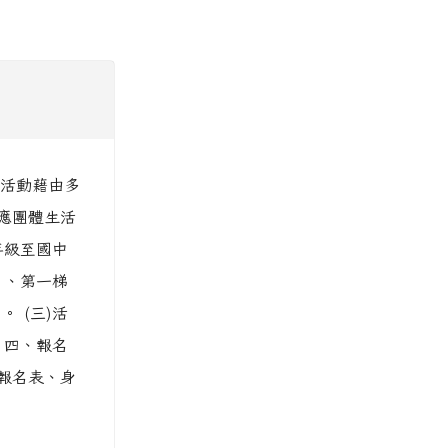
本活動藉由多
應團體生活
年級至國中
１、第一梯
 (三)活
 四、報名
將報名表、身