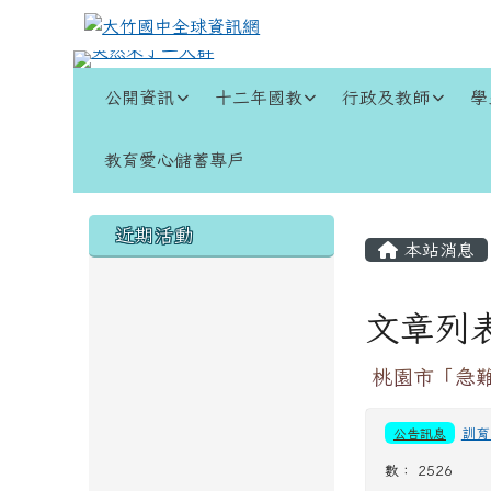
跳至主內容區
大竹國中全球資訊網
導覽列
公開資訊
十二年國教
行政及教師
學
教育愛心儲蓄專戶
頁尾區域
左邊區域內容
主內容
近期活動
本站消息
文章列
桃園市「急
公告訊息
訓育
數： 2526