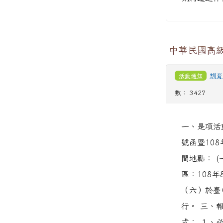
中華民國高
活動通知
訓育
數： 3427
一、是項活動
號函暨108
間地點： (
區：108
（六）於臺
行。 三、報
式： １、