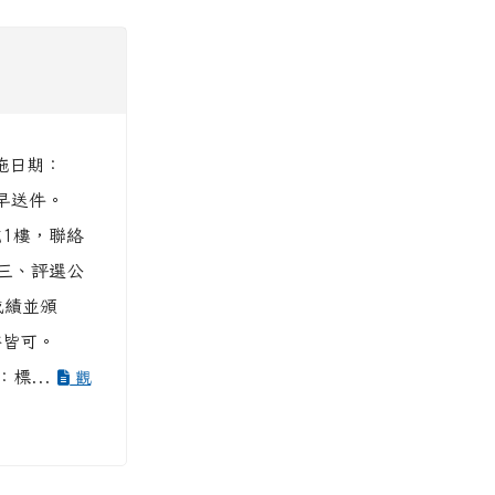
實施日期：
提早送件。
號1樓，聯絡
 三、評選公
成績並頒
書皆可。
標...
觀