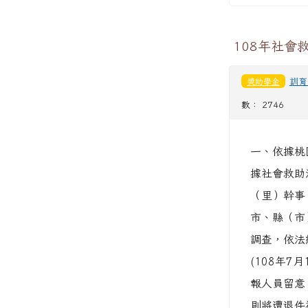
108年社會
獎助學金
訓育
數： 2746
一、依據桃園
據社會救助
（里）幹事
市、縣（市
調查，依法
(108年
報人員留意
則將遭退件