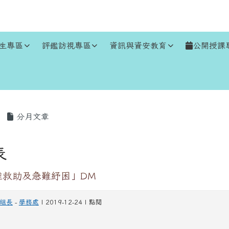
生專區
評鑑訪視專區
資訊與資安教育
公開授課
區域
分月文章
表
難救助及急難紓困」DM
組長
-
學務處
| 2019-12-24 | 點閱