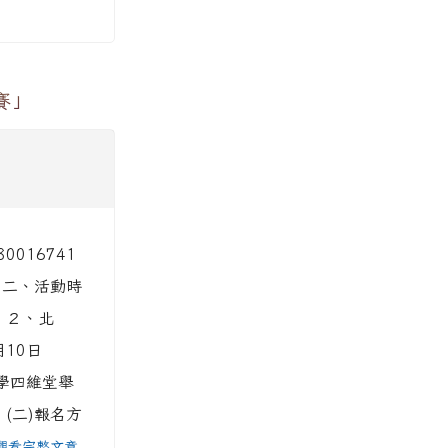
賽」
016741
。 二、活動時
 ２、北
月10日
大學四維堂舉
 (二)報名方
觀看完整文章