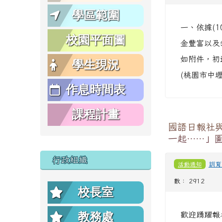
學區範圍
一、依據(
校園平面圖
金豐富以及
如附件，初
學生現況
(桃園市中
作息時間表
課程計畫
國語日報社
一起……」
行政組織
活動通知
訓育
數： 2912
校長室
教務處
歡迎踴躍報名