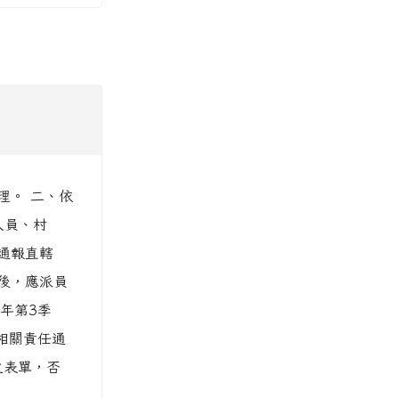
辦理。 二、依
人員、村
通報直轄
後，應派員
年第3季
及相關責任通
之表單，否