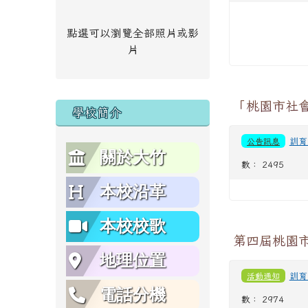
點選可以瀏覽全部照片或影
片
「桃園市社
學校簡介
公告訊息
訓育
關於大竹
數： 2495
本校沿革
本校校歌
第四屆桃園
地理位置
活動通知
訓育
電話分機
數： 2974