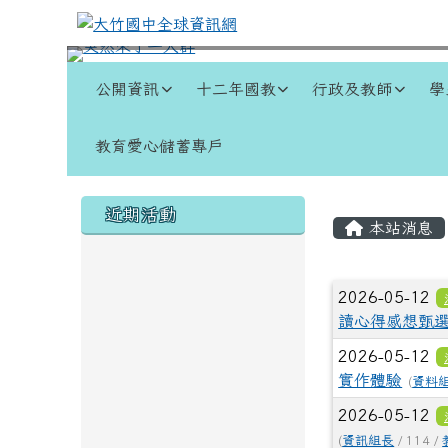
跳至主內容區
大竹國中全球資訊網
導覽列
公開資訊
十二年國教
行政及教師
學
教育愛心儲蓄專戶
頁尾區域
左邊區域內容
主內容
近期活動
本站消息
文章列
2026-05-12
讀心得感想甄
2026-05-12
實作體驗
(
資料
2026-05-12
(
資訊組長
/ 114 /