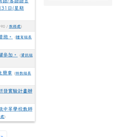
南語/客語語言
31日(星期
590 /
教務處
)
措施。
(
體育組長
躍參加。
(
資訊組
生簡章
(
特教組長
研發實驗計畫辦
級中等學校教師
務處
)
一頁
最後頁
»