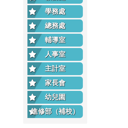
學務處
總務處
輔導室
人事室
主計室
家長會
幼兒園
進修部（補校）