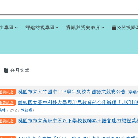
生專區
評鑑訪視專區
資訊與資安教育
公開授課
區域
分月文章
表
桃園市立大竹國中113學年度校內國語文競賽公告
重要訊息
(
李瑞
轉知國立臺中科技大學與印尼教育部合作辦理「UKBI
重要訊息
瑞林
/ 272 /
教務處
)
桃園市市立高級中等以下學校教師本土語言能力認證獎
重要訊息