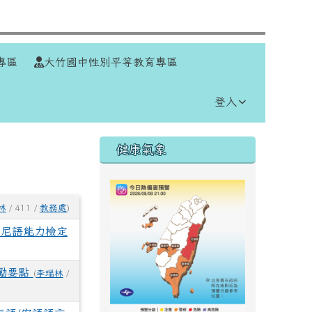
⏸
專區
大竹國中性別平等教育專區
登入
右邊區域內容
健康氣象
林
/ 411 /
教務處
)
印尼語能力檢定
勵要點
(
李瑞林
/