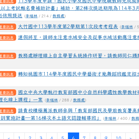
113學年度申請「國民小學及國民中學現職教師完成閩
重要訊息
以上考試報名費補助計畫」補助，第2梯次提送期限為114年3月
必依限提送
(
李瑞林
/ 214 /
教務處
)
大竹國中113學年度第2學期第1次段考考程表
重要訊息
(
李瑞林
/ 
連假將至，請師生注意水域安全及從事水域活動應注意
重要訊息
教務處辦理線上自主學習系統操作研習，請教師同仁踴
重要訊息
轉知桃園市114學年度國民中學藝術才能舞蹈班鑑定招
重要訊息
國立中央大學執行教育部國中小自然科學適性教學教材
重要訊息
中理化線上課程」一案
(
李瑞林
/ 288 /
教務處
)
請貴校積極薦派教師參與「教育部國民及學前教育署高
重要訊息
訓實施計畫─第16梯次本土語文認證輔導班」
(
李瑞林
/ 400 /
教
第一頁
上一頁
(目前頁次)
下
‹
1
2
3
4
5
6
7
8
9
10
›