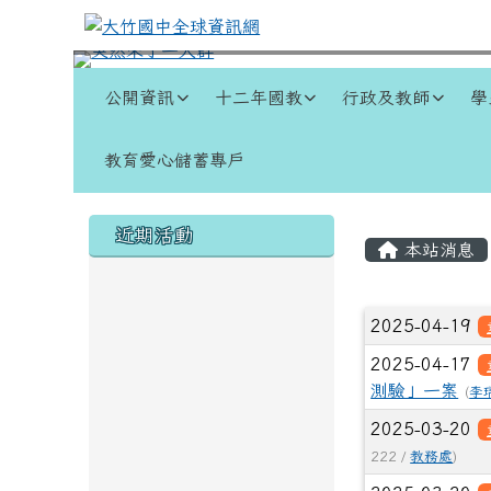
跳至主內容區
大竹國中全球資訊網
導覽列
公開資訊
十二年國教
行政及教師
學
教育愛心儲蓄專戶
頁尾區域
左邊區域內容
主內容
近期活動
本站消息
文章列
2025-04-19
2025-04-17
測驗」一案
(
李
2025-03-20
222 /
教務處
)