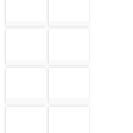
photo:1298
photo:2562
photo-1299
photo-2563
photo:1299
photo:2563
photo-1300
photo-2564
photo:1300
photo:2564
photo-1301
photo-2565