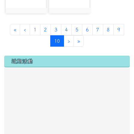
photo:1308
photo:2572
第一頁
上一頁
«
‹
1
2
3
4
5
6
7
8
9
(目前頁次)
下一頁
最後頁
10
›
»
左邊區域內容
近期活動