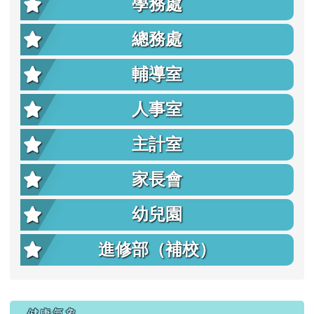
學務處
總務處
輔導室
人事室
主計室
家長會
幼兒園
進修部（補校）
右邊區域內容
健康氣象