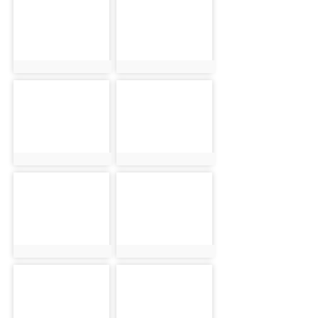
photo:1305
photo:2569
photo-1306
photo-2570
photo:1306
photo:2570
photo-1307
photo-2571
photo:1307
photo:2571
photo-1308
photo-2572