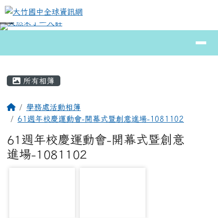
大竹國中全球資訊網
跳至主內容區
導覽列
⏸
頁尾區域
主內容區域
所有相簿
回首頁
學務處活動相簿
61週年校慶運動會-開幕式暨創意進場-1081102
61週年校慶運動會-開幕式暨創意
進場-1081102
photo-1294
photo-2558