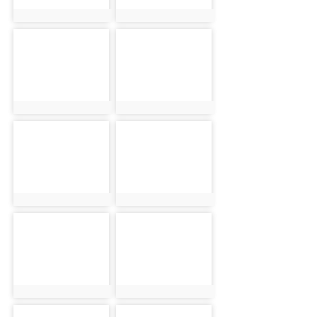
photo:2515
photo:2632
photo-1252
photo-2516
photo:1252
photo:2516
photo-2633
photo-1253
photo:2633
photo:1253
photo-2517
photo-2634
photo:2517
photo:2634
photo-1254
photo-2518