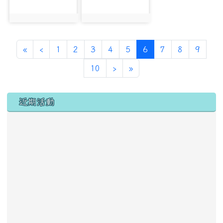
photo:1256
photo:2520
第一頁
上一頁
(目前頁次)
«
‹
1
2
3
4
5
6
7
8
9
下一頁
最後頁
10
›
»
左邊區域內容
近期活動