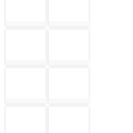
photo:2513
photo:2630
photo-1250
photo-2514
photo:1250
photo:2514
photo-2631
photo-1251
photo:2631
photo:1251
photo-2515
photo-2632