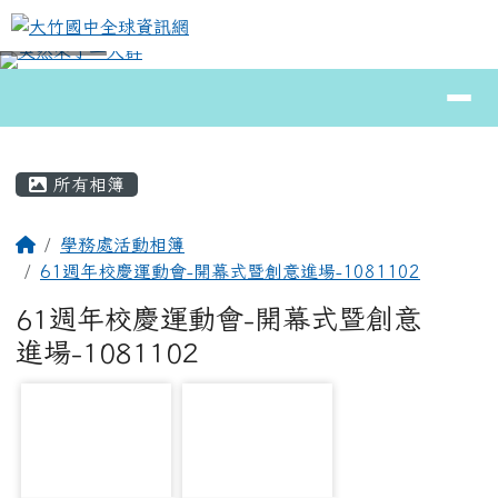
大竹國中全球資訊網
跳至主內容區
導覽列
⏸
頁尾區域
主內容區域
所有相簿
回首頁
學務處活動相簿
61週年校慶運動會-開幕式暨創意進場-1081102
61週年校慶運動會-開幕式暨創意
進場-1081102
photo-2627
photo-1247