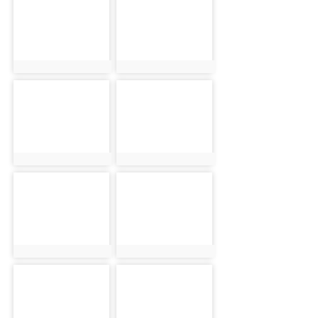
photo:1254
photo:2518
photo-2635
photo-1255
photo:2635
photo:1255
photo-2519
photo-2636
photo:2519
photo:2636
photo-1256
photo-2520