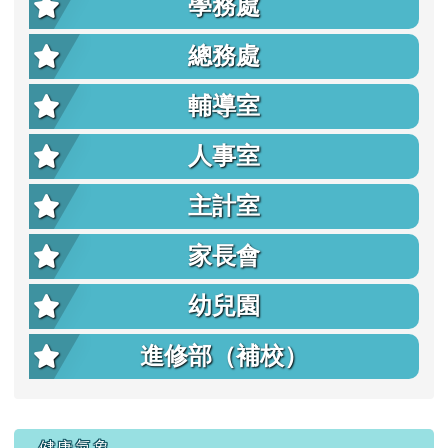
學務處
總務處
輔導室
人事室
主計室
家長會
幼兒園
進修部（補校）
右邊區域內容
健康氣象