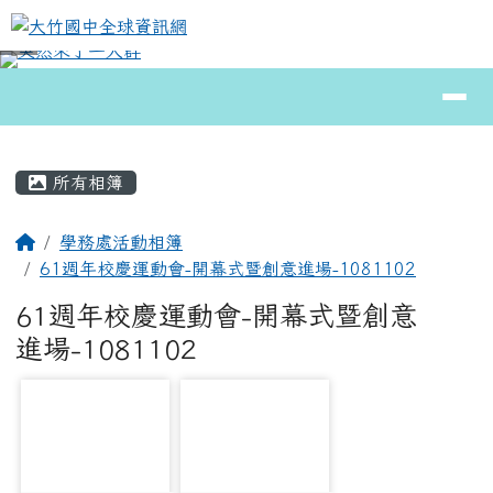
大竹國中全球資訊網
跳至主內容區
導覽列
⏸
頁尾區域
主內容區域
所有相簿
回首頁
學務處活動相簿
61週年校慶運動會-開幕式暨創意進場-1081102
61週年校慶運動會-開幕式暨創意
進場-1081102
photo-1238
photo-2468