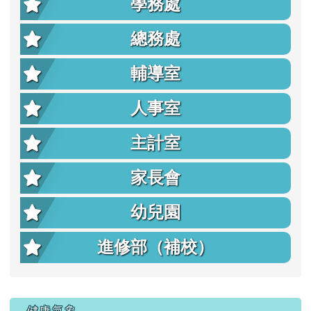
學務處
總務處
輔導室
人事室
主計室
家長會
幼兒園
進修部（補校）
右邊區域內容
健康氣象