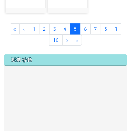
photo:1246
photo:2510
第一頁
上一頁
(目前頁次)
«
‹
1
2
3
4
5
6
7
8
9
下一頁
最後頁
10
›
»
左邊區域內容
近期活動