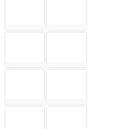
photo:1244
photo:2508
photo-2625
photo-1245
photo:2625
photo:1245
photo-2509
photo-2626
photo:2509
photo:2626
photo-1246
photo-2510