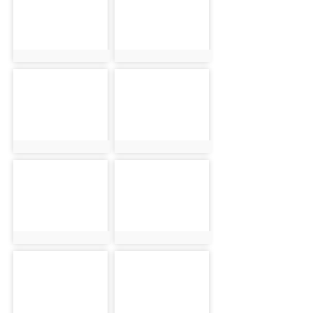
photo:1240
photo:2470
photo-2504
photo-2621
photo:2504
photo:2621
photo-1241
photo-2471
photo:1241
photo:2471
photo-2505
photo-2622