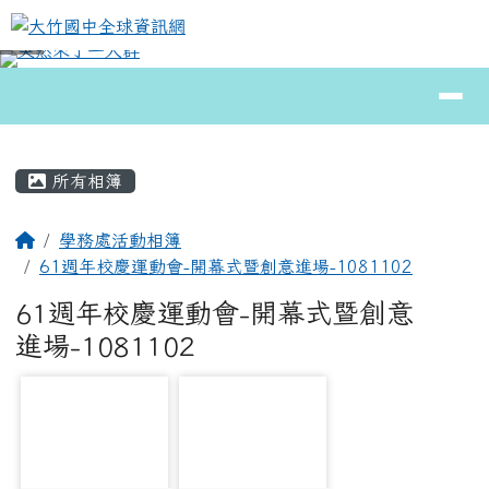
大竹國中全球資訊網
跳至主內容區
導覽列
⏸
頁尾區域
主內容區域
所有相簿
回首頁
學務處活動相簿
61週年校慶運動會-開幕式暨創意進場-1081102
61週年校慶運動會-開幕式暨創意
進場-1081102
photo-1223
photo-2453