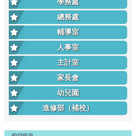
學務處
總務處
輔導室
人事室
主計室
家長會
幼兒園
進修部（補校）
右邊區域內容
健康氣象