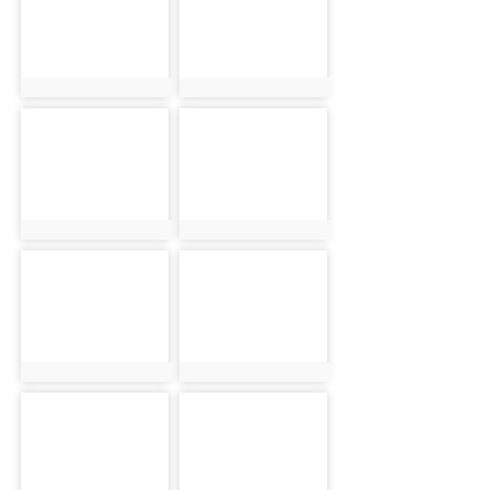
photo:1225
photo:2455
photo-2489
photo-2606
photo:2489
photo:2606
photo-1226
photo-2456
photo:1226
photo:2456
photo-2490
photo-2607