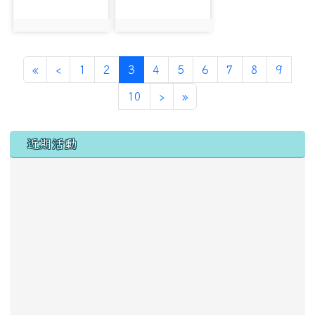
photo:1230
photo:2460
第一頁
上一頁
(目前頁次)
«
‹
1
2
3
4
5
6
7
8
9
下一頁
最後頁
10
›
»
左邊區域內容
近期活動