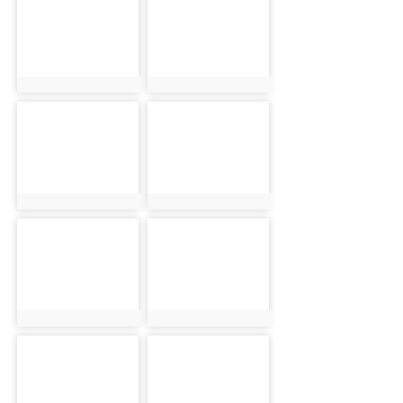
photo:2492
photo:2609
photo-1229
photo-2459
photo:1229
photo:2459
photo-2493
photo-2610
photo:2493
photo:2610
photo-1230
photo-2460