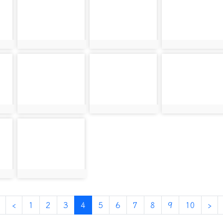
photo:21010
photo:21910
photo:21945
photo-20827
photo-21771
photo-21526
photo:20827
photo:21771
photo:21526
photo-21843
photo:21843
第一頁
上一頁
(目前頁次)
下
‹
1
2
3
4
5
6
7
8
9
10
›