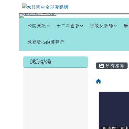
跳至主內容區
大竹國中全球資訊網
導覽列
公開資訊
十二年國教
行政及教師
學
教育愛心儲蓄專戶
頁尾區域
左邊區域內容
主內容
近期活動
所有相簿
回首頁
教務處活動