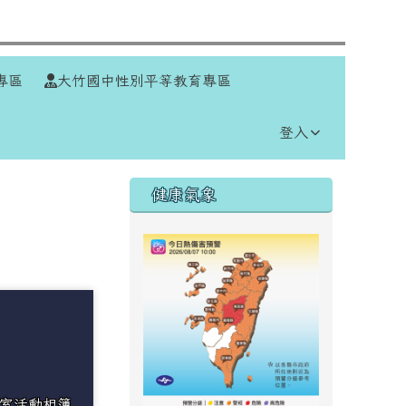
⏸
專區
大竹國中性別平等教育專區
登入
右邊區域內容
健康氣象
室活動相簿