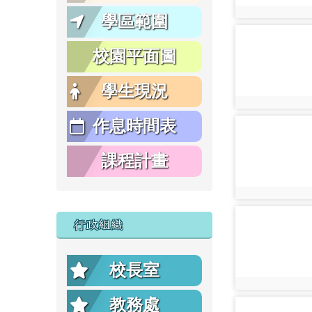
photo:21839
學區範圍
photo-20906
校園平面圖
學生現況
photo:20906
作息時間表
photo-20806
課程計畫
photo:20806
photo-20829
行政組織
校長室
photo:20829
教務處
photo-20940