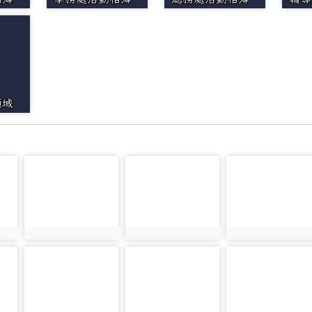
領域
photo-20966
photo-20858
photo-21421
photo:20966
photo:20858
photo:21421
photo-20807
photo-22041
photo-20795