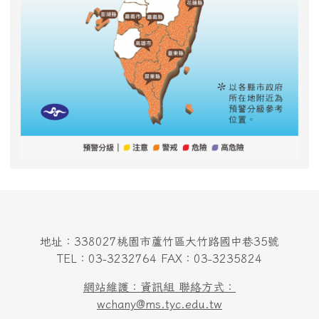
地址：338027桃園市蘆竹區大竹路國中巷35號
TEL：03-3232764 FAX：03-3235824
網站維護：資訊組 聯絡方式：
wchany@ms.tyc.edu.tw