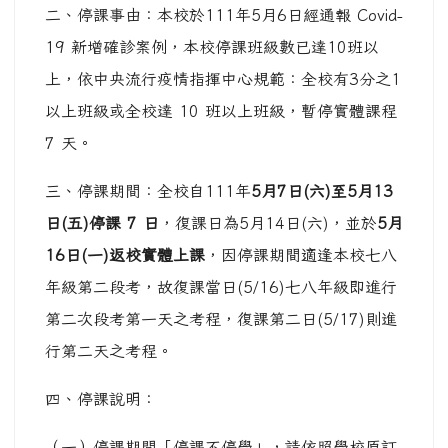
二、停課事由：本校於111年5月6日經通報 Covid-
19 新增確診案例，本校停課班級數已達10班以
上，依中央流行疫情指揮中心規範：全校有3分之1
以上班級或全校達 10 班以上班級，暫停實體課程
7 天。
三、停課期間：全校自111年
5
月
7
日
(
六
)
至
5
月
13
日
(
五
)
停課
7
日
，復課日為5月14日(六)，並於
5
月
16
日
(
一
)
返校實體上課
，因停課期間適逢本校七八
年級第二段考，故復課當日(5/16)七八年級即進行
第二次段考第一天之考程，復課第二日(5/17)則進
行第二天之考程。
四、停課說明：
（一）停課期間「停課不停學」，請依照學校原訂