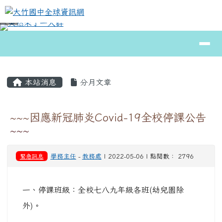
大竹國中全球資訊網
跳至主內容區
導覽列
⏸
頁尾區域
主內容區域
本站消息
分月文章
~~~因應新冠肺炎Covid-19全校停課公告
~~~
緊急訊息
學務主任
-
教務處
| 2022-05-06 | 點閱數： 2796
一、停課班級：全校七八九年級各班(幼兒園除
外)。