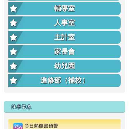
輔導室
人事室
主計室
家長會
幼兒園
進修部（補校）
右邊區域內容
健康氣象