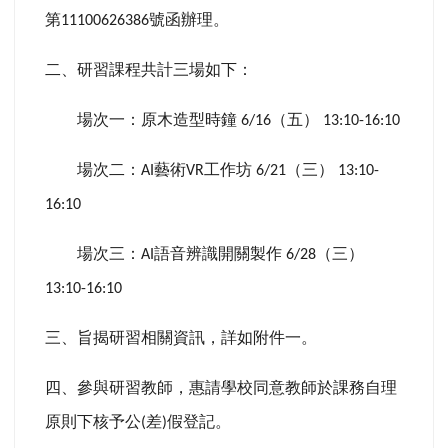
第
號函辦理。
11100626386
二、研習課程共計三場如下：
場次一：原木造型時鐘
（五）
6/16
13:10-16:10
場次二：
藝術
工作坊
（三）
AI
VR
6/21
13:10-
16:10
場次三：
語音辨識開關製作
（三）
AI
6/28
13:10-16:10
三、旨揭研習相關資訊，詳如附件一。
四、參與研習教師，惠請學校同意教師於課務自理
原則下核予公
差
假登記。
(
)