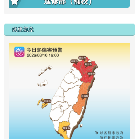
進修部（補校）
右邊區域內容
健康氣象