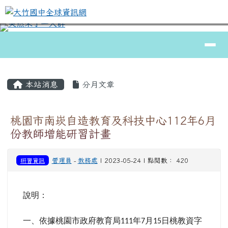
大竹國中全球資訊網
跳至主內容區
導覽列
⏸
頁尾區域
主內容區域
本站消息
分月文章
桃園市南崁自造教育及科技中心112年6月
份教師增能研習計畫
研習資訊
管理員
-
教務處
| 2023-05-24 | 點閱數： 420
說明：
一、依據桃園市政府教育局
年
月
日桃教資字
111
7
15