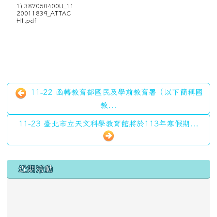
1) 387050400U_11
20011839_ATTAC
H1.pdf
11-22 函轉教育部國民及學前教育署（以下簡稱國
教...
11-23 臺北市立天文科學教育館將於113年寒假期...
左邊區域內容
近期活動