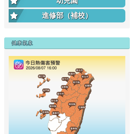
幼兒園
進修部（補校）
右邊區域內容
健康氣象