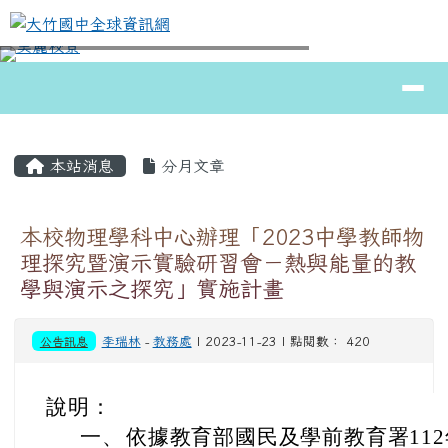
大竹國中全球資訊網
跳至主內容區
導覽列
⏸
頁尾區域
主內容區域
本站消息
分月文章
本校物理學科中心辦理「2023中學教師物
理探究暨演示實驗研習會－熱與能量的教
學與演示之探究」實施計畫
公告訊息
李瑞林
-
教務處
| 2023-11-23 | 點閱數： 420
說明：
一、
依據教育部國民及學前教育署112