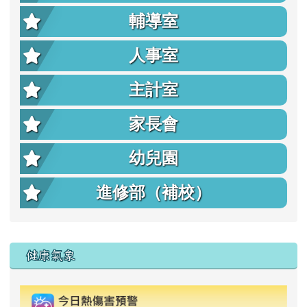
輔導室
人事室
主計室
家長會
幼兒園
進修部（補校）
右邊區域內容
健康氣象