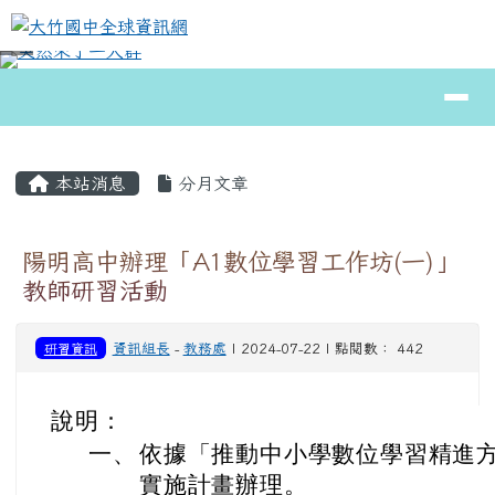
大竹國中全球資訊網
跳至主內容區
導覽列
⏸
頁尾區域
主內容區域
本站消息
分月文章
陽明高中辦理「A1數位學習工作坊(一)」
教師研習活動
研習資訊
資訊組長
-
教務處
| 2024-07-22 | 點閱數： 442
說明：
一、
依據「推動中小學數位學習精進方
實施計畫辦理。