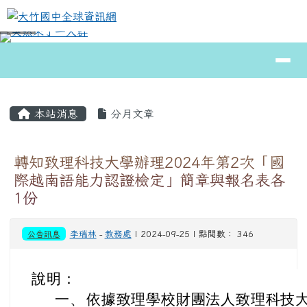
大竹國中全球資訊網
跳至主內容區
導覽列
⏸
頁尾區域
主內容區域
本站消息
分月文章
轉知致理科技大學辦理2024年第2次「國
際越南語能力認證檢定」簡章與報名表各
1份
公告訊息
李瑞林
-
教務處
| 2024-09-25 | 點閱數： 346
說明：
一、
依據致理學校財團法人致理科技大學