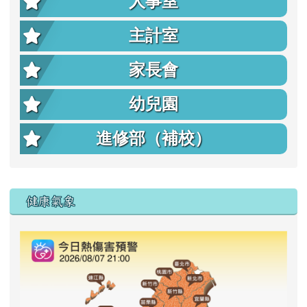
人事室
主計室
家長會
幼兒園
進修部（補校）
右邊區域內容
健康氣象