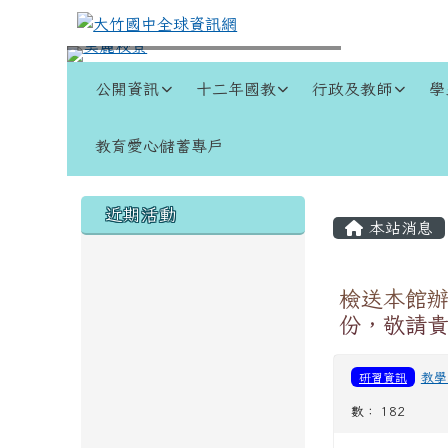
跳至主內容區
大竹國中全球資訊網
導覽列
公開資訊
十二年國教
行政及教師
學
教育愛心儲蓄專戶
頁尾區域
左邊區域內容
主內容
近期活動
本站消息
檢送本館辦
份，敬請
研習資訊
教學
數： 182