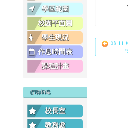
學區範圍
校園平面圖
學生現況
08-1
作息時間表
門
課程計畫
行政組織
校長室
教務處