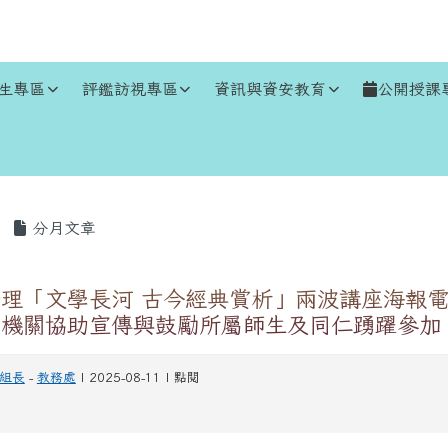
生專區
評鑑訪視專區
資訊與資安教育
公開授課
區域
分月文章
理「文學長河 古今經典賞析」兩波講座海報電
貴機關協助宣傳與鼓勵所屬師生及同仁踴躍參加
組長
-
教務處
| 2025-08-11 | 點閱