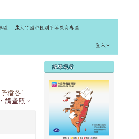
⏸
專區
大竹國中性別平等教育專區
登入
右邊區域內容
健康氣象
子檔各1
，請查照。