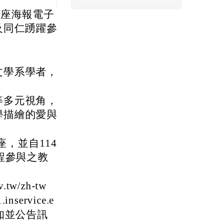
講座海報電子
及同仁踴躍參
文學系學者，
。
等多元視角，
學描繪的愛與
座，並自114
程參與之教
tw/zh-tw
ervice.e
知並公告訊