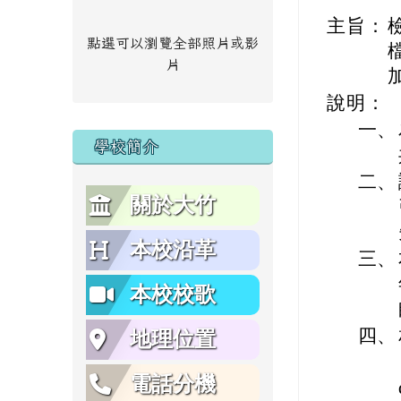
主旨：
點選可以瀏覽全部照片或影
片
說明：
一、
學校簡介
二、
關於大竹
本校沿革
三、
本校校歌
四、
地理位置
電話分機