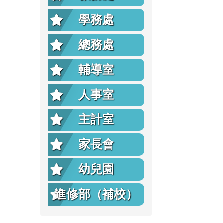
學務處
總務處
輔導室
人事室
主計室
家長會
幼兒園
進修部（補校）