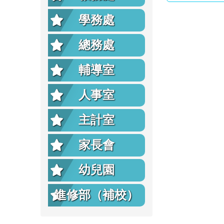
學務處
總務處
輔導室
人事室
主計室
家長會
幼兒園
進修部（補校）