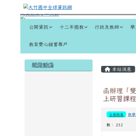
跳至主內容區
大竹國中全球資訊網
導覽列
公開資訊
十二年國教
行政及教師
學
教育愛心儲蓄專戶
頁尾區域
左邊區域內容
主內容
近期活動
本站消息
函辦理「雙語教學
上研習課
公告訊息
教學
數： 232