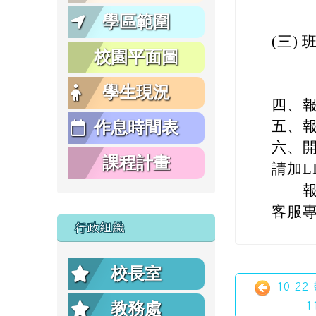
上課時
學區範圍
(三) 
校園平面圖
課程日
上課時
學生現況
四、
五、
作息時間表
六、
課程計畫
請加LI
報名官網
客服專線
行政組織
校長室
10-2
1
教務處