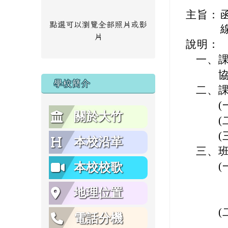
主旨：
函
點選可以瀏覽全部照片或影
片
說明：
一、
協助
學校簡介
二、
(一
關於大竹
(二
(三
本校沿革
三、
(一)
本校校歌
課程日
地理位置
上課
(二)
電話分機
課程日