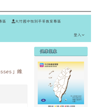
⏸
專區
大竹國中性別平等教育專區
登入
右邊區域內容
健康氣象
lasses」線