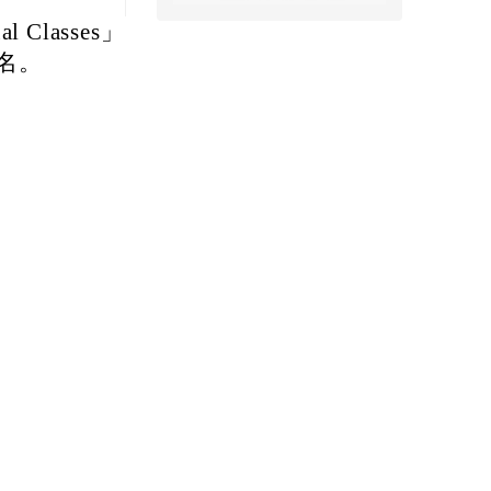
l Classes」
名。