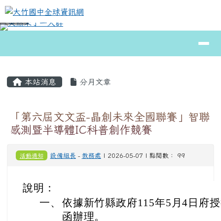
大竹國中全球資訊網
跳至主內容區
導覽列
⏸
頁尾區域
主內容區域
本站消息
分月文章
「第六屆文文盃-晶創未來全國聯賽」智聯
感測暨半導體IC科普創作競賽
活動通知
設備組長
-
教務處
| 2026-05-07 | 點閱數： 99
說明：
一、
依據新竹縣政府115年5月4日府授教
函辦理。