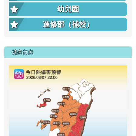
幼兒園
進修部（補校）
右邊區域內容
健康氣象