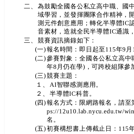
二、
為鼓勵全國各公私立高中職、國
域學習，並發揮團隊合作精神，開發
測元件創意應用；轉化半導體IC
音素材，造就全民半導體IC通識
三、
競賽資訊摘錄如下：
(一)
報名時間：即日起至115年9月
(二)
參賽對象：全國各公私立高中職
年8月仍在學)，可跨校組隊參
(三)
競賽主題：
１、
AI智聯感測應用。
２、
半導體IC科普。
(四)
報名方式：限網路報名，請至第
ps://12u10.lab.nycu.edu.tw/wi
名。
(五)
初賽構想書上傳截止日：115年