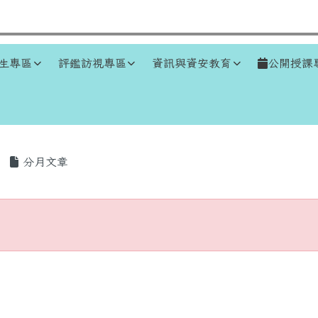
生專區
評鑑訪視專區
資訊與資安教育
公開授課
區域
分月文章
存在