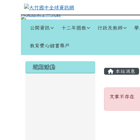
跳至主內容區
大竹國中全球資訊網
導覽列
公開資訊
十二年國教
行政及教師
學
教育愛心儲蓄專戶
頁尾區域
左邊區域內容
主內容
近期活動
本站消息
文章不
文章不存在