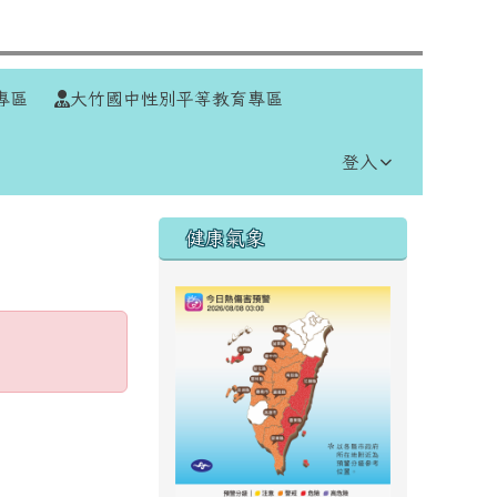
⏸
專區
大竹國中性別平等教育專區
登入
右邊區域內容
健康氣象