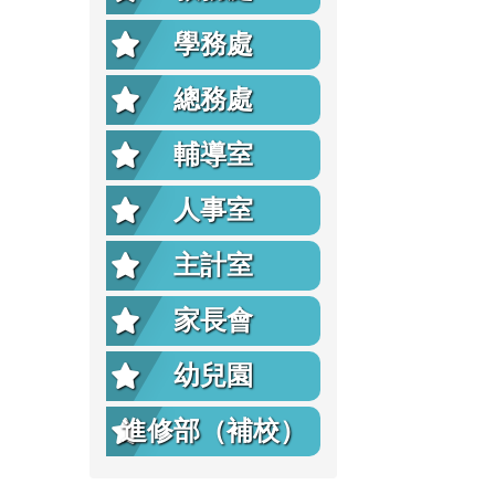
學務處
總務處
輔導室
人事室
主計室
家長會
幼兒園
進修部（補校）