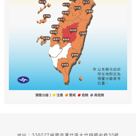
地址：338027桃園市蘆竹區大竹路國中巷35號