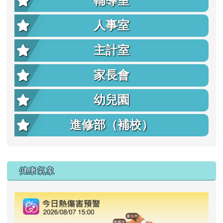
輔導室
人事室
主計室
家長會
幼兒園
進修部（補校）
右邊區域內容
健康氣象