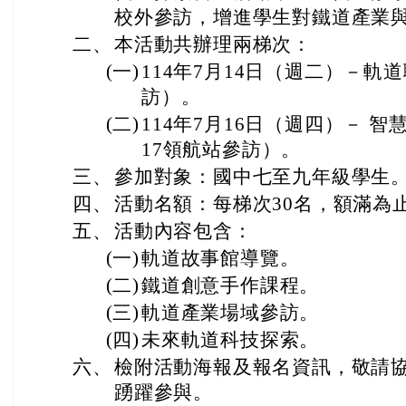
校外參訪，增進學生對鐵道產業
二、
本活動共辦理兩梯次：
(一)
114年7月14日（週二）－
訪）。
(二)
114年7月16日（週四）－ 
17領航站參訪）。
三、
參加對象：國中七至九年級學生
四、
活動名額：每梯次30名，額滿為
五、
活動內容包含：
(一)
軌道故事館導覽。
(二)
鐵道創意手作課程。
(三)
軌道產業場域參訪。
(四)
未來軌道科技探索。
六、
檢附活動海報及報名資訊，敬請
踴躍參與。