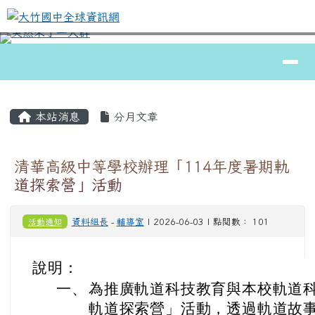
大竹國中全球資訊網
跳至主內容區
導覽列
⏸
頁尾區域
主內容區域
本站消息
分月文章
清華高級中等學校辦理「114年度暑期軌
道探索營」活動
活動通知
資料組長
-
輔導室
| 2026-06-03 | 點閱數： 101
說明：
一、
為推廣軌道科技教育與本校軌道
軌道探索營」活動，透過軌道故