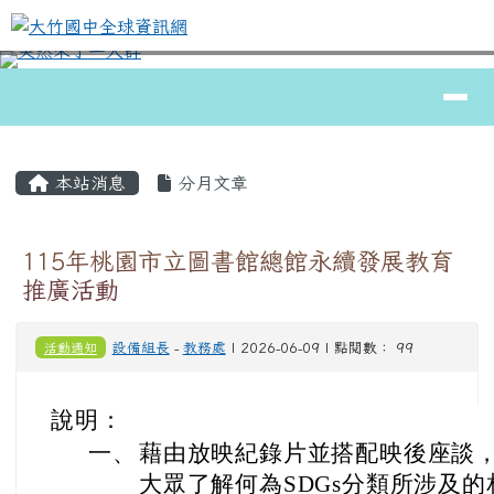
大竹國中全球資訊網
跳至主內容區
導覽列
⏸
頁尾區域
主內容區域
本站消息
分月文章
115年桃園市立圖書館總館永續發展教育
推廣活動
活動通知
設備組長
-
教務處
| 2026-06-09 | 點閱數： 99
說明：
一、
藉由放映紀錄片並搭配映後座談
大眾了解何為SDGs分類所涉及