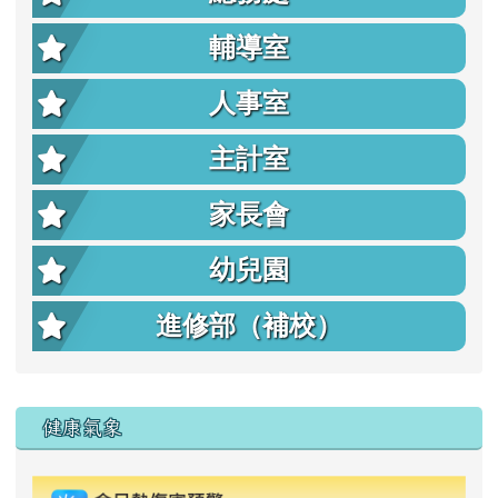
輔導室
人事室
主計室
家長會
幼兒園
進修部（補校）
右邊區域內容
健康氣象