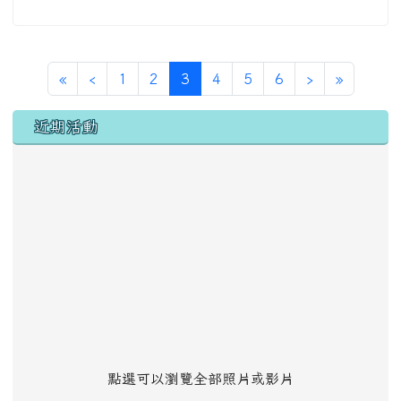
第一頁
上一頁
(目前頁次)
下一頁
最後頁
«
‹
1
2
3
4
5
6
›
»
左邊區域內容
近期活動
點選可以瀏覽全部照片或影片