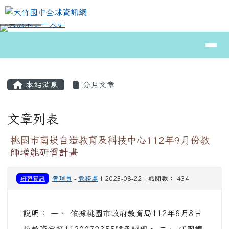
大竹國中全球資訊網
跳至主內容區
導覽列
⏸
頁尾區域
主內容區域
本站消息
分月文章
文章列表
桃園市南崁自造教育及科技中心112年9月份教
師增能研習計畫
研習資訊
管理員
-
教務處
| 2023-08-22 | 點閱數： 434
說明： 一、 依據桃園市政府教育局112年8月8日