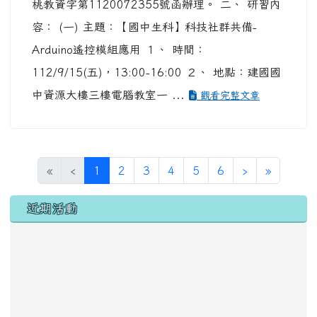
桃教資字第1120072355號函辦理。 二、 研習內
容： (一) 主題：【國中生科】科技社群共備-
Arduino遙控模組應用 １、 時間：
112/9/15(五)，13:00-16:00 ２、 地點：建國國
中資源大樓三樓電腦教室一 ...
觀看完整文章
(目前頁次)
下一頁
最後頁
«
‹
1
2
3
4
5
6
›
»
左邊區域內容
近期活動