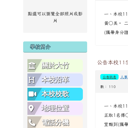
點選可以瀏覽全部照片或影
一、本校1
片
黃○美。 
(攜帶身分
學校簡介
公告本校11
關於大竹
公告訊息
人事
本校沿革
數： 110
本校校歌
一、本校1
地理位置
正取1名傅○
電話分機
室報到(攜