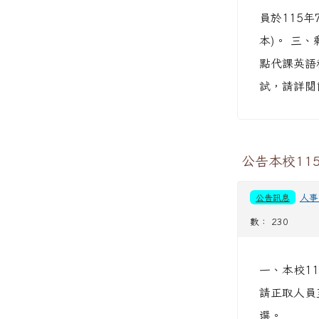
員於115
本)。 三
點代課英語
試，請詳閱
公告本校11
公告訊息
人事
數： 230
一、本校1
請正取人員
選。