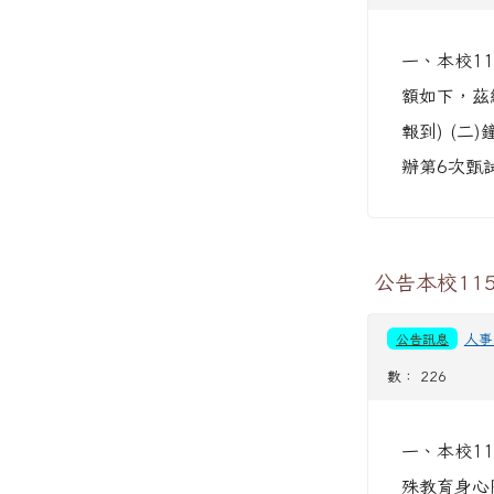
一、本校1
額如下，茲
報到) (
辦第6次甄
公告本校11
公告訊息
人事
數： 226
一、本校1
殊教育身心