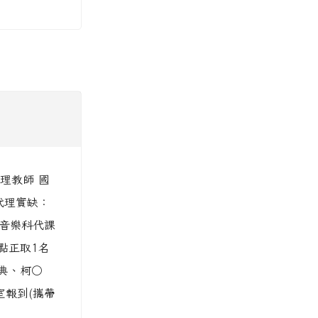
理教師 國
代理實缺：
 音樂科代課
點正取1名
典、柯○
室報到(攜帶