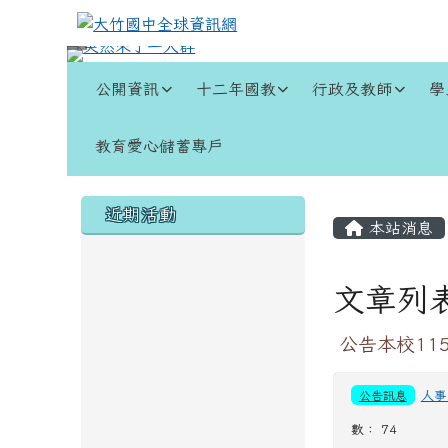
跳至主內容區
大竹國中全球資訊網
導覽列
公開資訊
十二年國教
行政及教師
學
教育愛心儲蓄專戶
頁尾區域
左邊區域內容
主內容
近期活動
本站消息
文章列
公告本校11
公告訊息
人事
數： 74