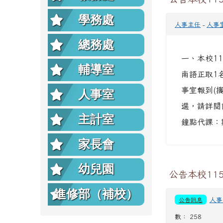
學務處
人事主任
-
人事
總務處
一、本校1
輔導室
南語正取1名
事室報到(
人事室
選，請詳閱簡
主計室
鐘點代課：
家長會
幼兒園
公告本校11
進修部（補校）
公告訊息
人事
數： 258