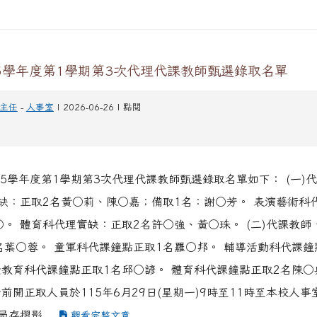
5學年度第1學期第3次代理代課教師甄選錄取名單
主任
-
人事室
| 2026-06-26 | 點閱
15學年度第1學期第3次代理代課教師甄選錄取名單如下： (一)代
缺：正取2名黃○莉、陳○嘉；備取1名：謝○芳。 表演藝術科
○。 體育科代理實缺：正取2名許○強、黃○珠。 (二)代課教師
名葉○蓉。 童軍科代課鐘點正取1名羅○邦。 輔導活動科代課鐘
康教育科代課鐘點正取1名邱○諺。 體育科代課鐘點正取2名陳○
前開正取人員於115年6月29日(星期一)9時至11時至本校人事
局存摺影...
觀看完整文章