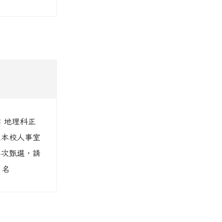
：地理科正
至本校人事室
4次甄選，請
1名