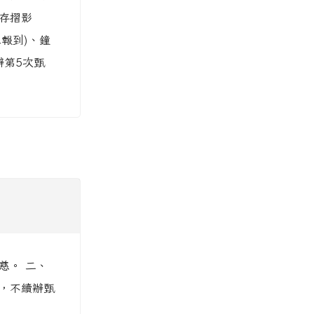
局存摺影
報到)、鐘
辦第5次甄
慈。 二、
滿，不續辦甄