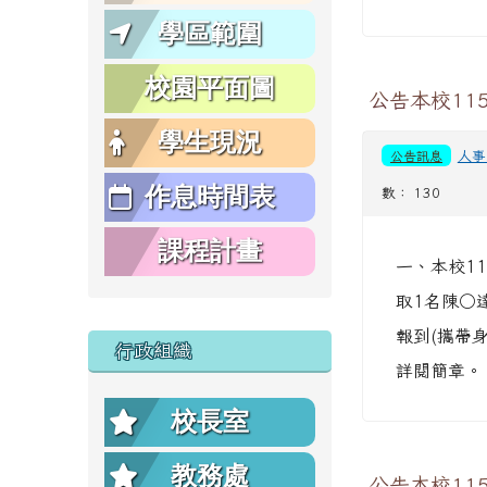
學區範圍
校園平面圖
公告本校11
學生現況
公告訊息
人事
作息時間表
數： 130
課程計畫
一、本校1
取1名陳○達
報到(攜帶
行政組織
詳閱簡章。
校長室
教務處
公告本校11