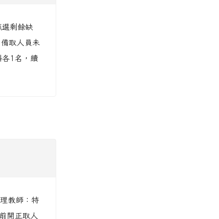
甄選剩餘缺
、備取人員未
科各1名，續
代理教師：特
請前開正取人