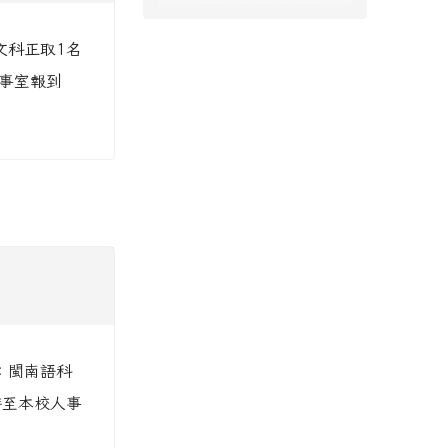
文科正取1名
人事室報到
：閩南語科
時至本校人事