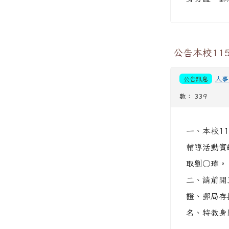
公告本校11
公告訊息
人事
數： 339
一、本校1
輔導活動實
取劉○瑋。
二、請前開
證、郵局存
名、特教身