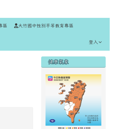
⏸
專區
大竹國中性別平等教育專區
登入
右邊區域內容
健康氣象