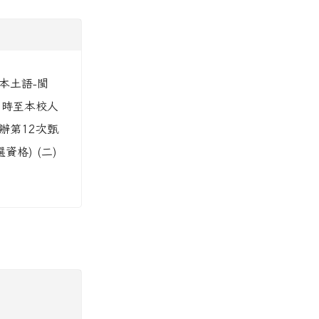
本土語-閩
1時至本校人
辦第12次甄
格) (二)