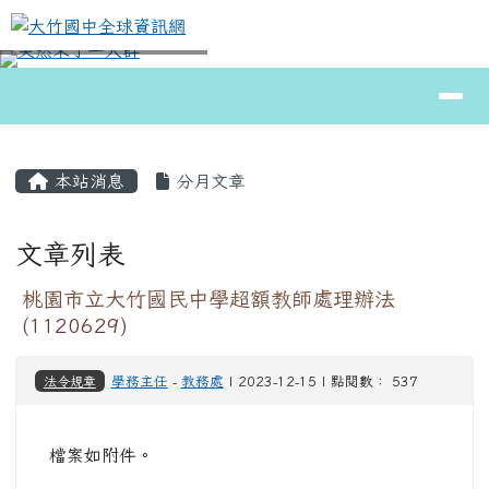
大竹國中全球資訊網
跳至主內容區
導覽列
⏸
頁尾區域
主內容區域
本站消息
分月文章
文章列表
桃園市立大竹國民中學超額教師處理辦法
(1120629)
法令規章
學務主任
-
教務處
| 2023-12-15 | 點閱數： 537
檔案如附件。