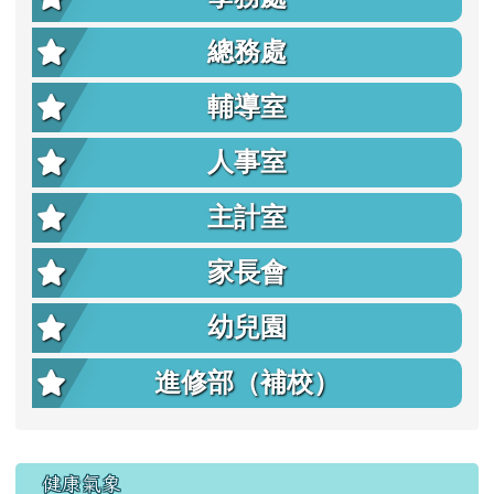
總務處
輔導室
人事室
主計室
家長會
幼兒園
進修部（補校）
右邊區域內容
健康氣象