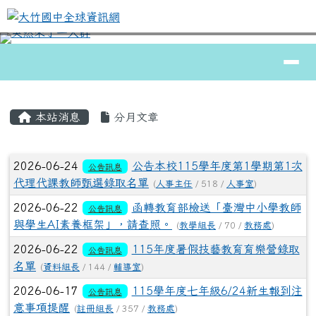
大竹國中全球資訊網
跳至主內容區
導覽列
⏸
頁尾區域
主內容區域
本站消息
分月文章
文章列表
2026-06-24
公告本校115學年度第1學期第1次
公告訊息
代理代課教師甄選錄取名單
(
人事主任
/ 518 /
人事室
)
2026-06-22
函轉教育部檢送「臺灣中小學教師
公告訊息
與學生AI素養框架」，請查照。
(
教學組長
/ 70 /
教務處
)
2026-06-22
115年度暑假技藝教育育樂營錄取
公告訊息
名單
(
資料組長
/ 144 /
輔導室
)
2026-06-17
115學年度七年級6/24新生報到注
公告訊息
意事項提醒
(
註冊組長
/ 357 /
教務處
)