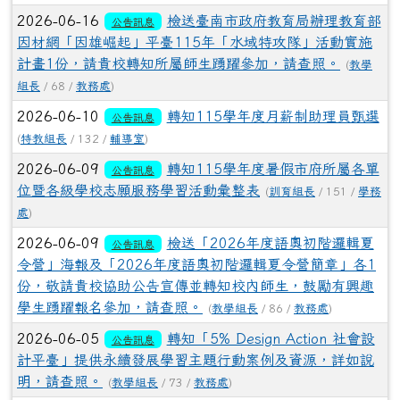
2026-06-16
檢送臺南市政府教育局辦理教育部
公告訊息
因材網「因雄崛起」平臺115年「水域特攻隊」活動實施
計畫1份，請貴校轉知所屬師生踴躍參加，請查照。
(
教學
組長
/ 68 /
教務處
)
2026-06-10
轉知115學年度月薪制助理員甄選
公告訊息
(
特教組長
/ 132 /
輔導室
)
2026-06-09
轉知115學年度暑假市府所屬各單
公告訊息
位暨各級學校志願服務學習活動彙整表
(
訓育組長
/ 151 /
學務
處
)
2026-06-09
檢送「2026年度語奧初階邏輯夏
公告訊息
令營」海報及「2026年度語奧初階邏輯夏令營簡章」各1
份，敬請貴校協助公告宣傳並轉知校內師生，鼓勵有興趣
學生踴躍報名參加，請查照。
(
教學組長
/ 86 /
教務處
)
2026-06-05
轉知「5% Design Action 社會設
公告訊息
計平臺」提供永續發展學習主題行動案例及資源，詳如說
明，請查照。
(
教學組長
/ 73 /
教務處
)