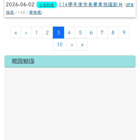
2026-06-02
114學年度市長畢業祝福影片
公告訊息
(
訓育
組長
/ 140 /
學務處
)
第一頁
上一頁
(目前頁次)
«
‹
1
2
3
4
5
6
7
8
9
下一頁
最後頁
10
›
»
左邊區域內容
近期活動