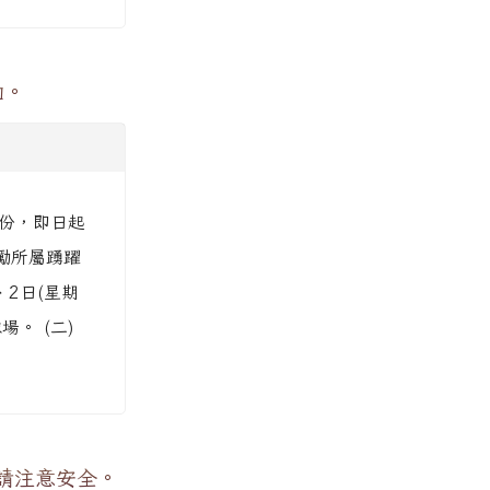
加。
1份，即日起
勵所屬踴躍
、2日(星期
。 (二)
請注意安全。