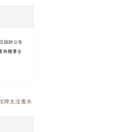
位協助公告
日臺教體署全
：
校師生注意水