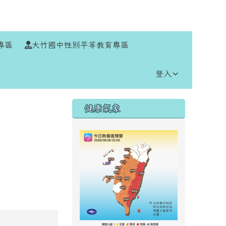
⏸
專區
大竹國中性別平等教育專區
登入
右邊區域內容
健康氣象