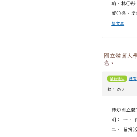
瑜、林○彤
葉○喬、李
整文章
國立體育大
名。
活動通知
體育
數： 298
轉知國立體
明： 一、 
二、 旨揭