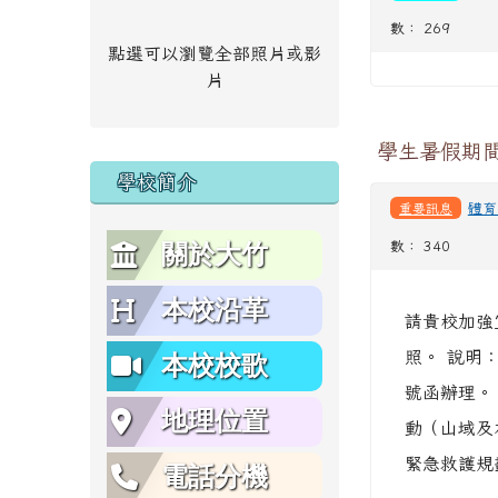
數： 269
點選可以瀏覽全部照片或影
片
學生暑假期
學校簡介
重要訊息
體育
數： 340
關於大竹
本校沿革
請貴校加強
照。 說明：
本校校歌
號函辦理。
地理位置
動（山域及
緊急救護
電話分機