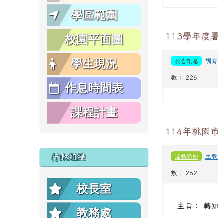
學區範圍
113學年
校園平面圖
學生現況
公告訊息
訓育
數： 226
作息時間表
課程計畫
114年桃
行政組織
活動通知
生教
數： 262
校長室
主旨： 轉
教務處