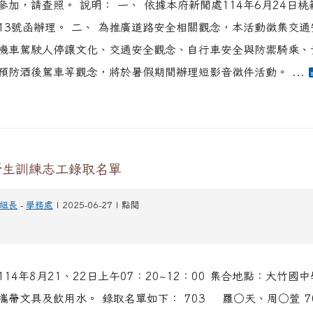
參加，請查照。 說明： 一、 依據本府新聞處114年6月24日
03113號函辦理。 二、 為推廣道路安全相關觀念，本活動徵集交
機車駕駛人停讓文化、交通安全觀念、自行車安全與防禦騎乘、
預防酒後駕車等觀念，將於暑假期間辦理短影音徵件活動。 ...
新生訓練志工錄取名單
組長
-
學務處
| 2025-06-27 | 點閱
14年8月21、22日上午07：20~12：00 集合地點：大竹國
攜帶文具及飲用水。 錄取名單如下： 703 羅○天、周○萱 