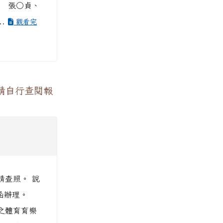
7 張○貞、
..
觀看完
請自行查閱報
請查照。 說
號函辦理。
次之體育育樂