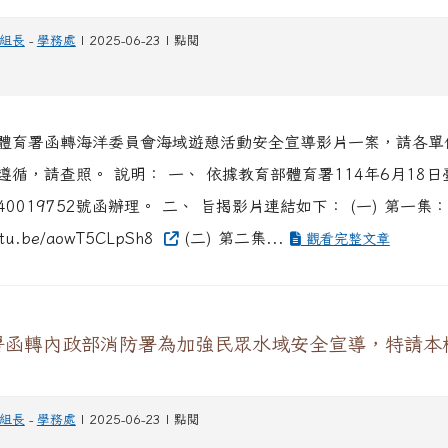
組長
-
學務處
| 2025-06-23 | 點閱
體育署函轉海洋委員會海域遊憩活動安全宣導影片一案，請各單
遵循，請查照。 說明： 一、 依據教育部體育署114年6月18
140019752號函辦理。 二、 旨揭影片連結如下： (一) 第一集
outu.be/aowT5CLpSh8
(二) 第二集...
觀看完整文章
署函轉內政部消防署為加強民眾水域安全宣導，特請本
。
組長
-
學務處
| 2025-06-23 | 點閱