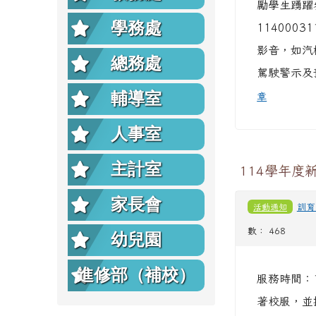
勵學生踴躍
學務處
11400
影音，如汽
總務處
駕駛警示及
輔導室
章
人事室
主計室
114學年度
家長會
活動通知
訓育
數： 468
幼兒園
進修部（補校）
服務時間：1
著校服，並