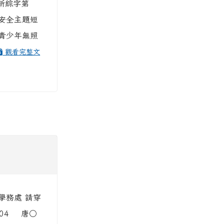
桃新綜字第
通安全主題短
青少年無照
觀看完整文
中學務處 請穿
704 唐○