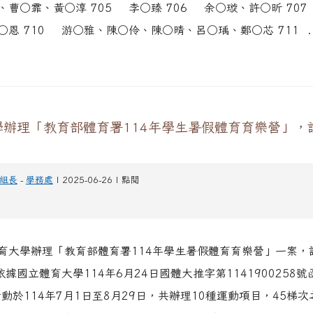
、曹○霏、黃○淳 705 李○臻 706 余○璇、許○昕 70
○恩 710 游○雅、陳○伶、陳○晴、呂○瑀、鄭○芯 711 .
學辦理「教育部體育署114年學生暑假體育育樂營」，
組長
-
學務處
| 2025-06-26 | 點閱
育大學辦理「教育部體育署114年學生暑假體育育樂營」一案，
依據國立體育大學114年6月24日國體大推字第1141900258
活動於114年7月1日至8月29日，共辦理10種運動項目，45梯