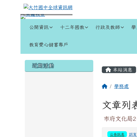
跳至主內容區
大竹國中全球資訊網
導覽列
公開資訊
十二年國教
行政及教師
學
教育愛心儲蓄專戶
頁尾區域
左邊區域內容
主內容
近期活動
本站消息
回首頁
學務處
文章列
市府文化局2
公告訊息
訓育