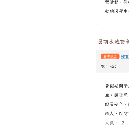
營活動，俾
動的過程中
暑期水域安
重要訊息
體育
數： 426
暑假期間學
生，請查照
蹤及安全，
救人，以防
人員。 ２..