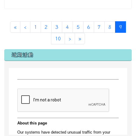
第一頁
上一頁
(目前
«
‹
1
2
3
4
5
6
7
8
9
下一頁
最後頁
10
›
»
左邊區域內容
近期活動