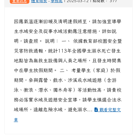
重要訊息
體育組長
-
學務處
| 2025-03-12 | 點閱數： 377
因應氣溫逐漸回暖及清明連假將至，請加強宣導學
生水域安全及從事水域活動應注意措施，詳如說
明，請查照。 說明： 一、 依據教育部校園安全暨
災害防救通報，統計113年全國學生溺水死亡發生
地點皆為無救生設備與人員之場所，且發生時間集
中在學生放假期間。 二、 考量學生（家庭）於假
期間，參與露營、戲水、涉溪或水域遊憩（含游
泳、衝浪、潛水、獨木舟等）等活動性高，請貴校
務必落實水域及遊憩安全宣導，請學生慎選合法水
域場所，遠離危險水域，避免溺水...
觀看完整文
章