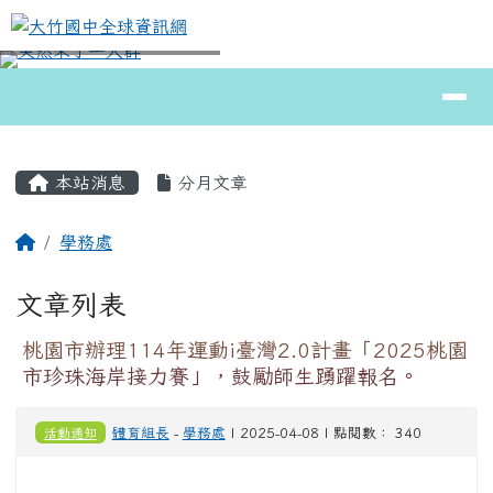
大竹國中全球資訊網
跳至主內容區
導覽列
⏸
頁尾區域
主內容區域
本站消息
分月文章
回首頁
學務處
文章列表
桃園市辦理114年運動i臺灣2.0計畫「2025桃園
市珍珠海岸接力賽」，鼓勵師生踴躍報名。
活動通知
體育組長
-
學務處
| 2025-04-08 | 點閱數： 340