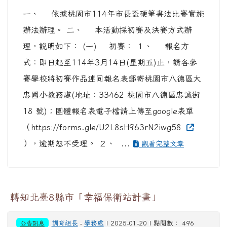
一、 依據桃園市114年市長盃硬筆書法比賽實施
辦法辦理。 二、 本活動採初賽及決賽方式辦
理，說明如下： (一) 初賽： １、 報名方
式：即日起至114年3月14日(星期五)止，請各參
賽學校將初賽作品連同報名表郵寄桃園市八德區大
忠國小教務處(地址：33462 桃園市八德區忠誠街
18 號)；團體報名表電子檔請上傳至google表單
（https://forms.gle/U2L8sH963rN2iwg58
），逾期恕不受理。 ２、 ...
觀看完整文章
轉知北臺8縣市「幸福保衛站計畫」
公告訊息
訓育組長
-
學務處
| 2025-01-20 | 點閱數： 496