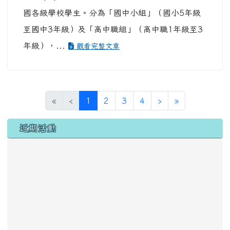
國各級學校學生。分為「國中小組」（國小5年級
至國中3年級）及「高中職組」（高中職1年級至3
年級），...
觀看完整文章
(目前頁次)
下一頁
最後頁
«
‹
1
2
3
4
›
»
左邊區域內容
近期活動