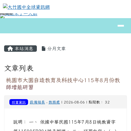
大竹國中全球資訊網
跳至主內容區
導覽列
⏸
頁尾區域
主內容區域
本站消息
分月文章
文章列表
桃園市大園自造教育及科技中心115年8月份教
師增能研習
研習資訊
設備組長
-
教務處
| 2026-08-06 | 點閱數： 32
說明： 一、 依據中華民國115年7月8日桃教資字