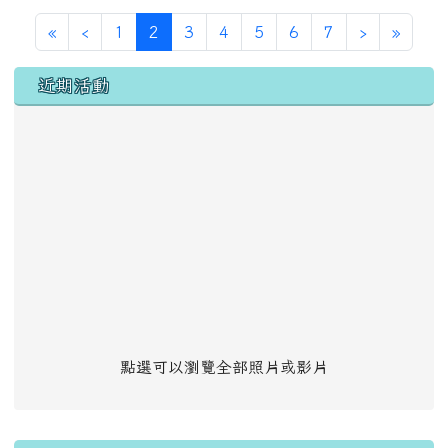
第一頁
上一頁
(目前頁次)
下一頁
最後頁
«
‹
1
2
3
4
5
6
7
›
»
左邊區域內容
近期活動
點選可以瀏覽全部照片或影片