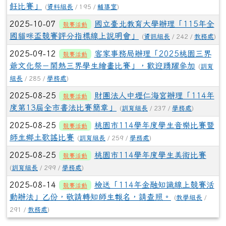
飪比賽」
(
資料組長
/ 195 /
輔導室
)
2025-10-07
國立臺北教育大學辦理「115年全
競賽活動
國貓咪盃競賽評分指標線上說明會」
(
資訊組長
/ 242 /
教務處
)
2025-09-12
客家事務局辦理「2025桃園三界
競賽活動
爺文化祭－鬧熱三界學生繪畫比賽」，歡迎踴躍參加
(
訓育
組長
/ 285 /
學務處
)
2025-08-25
財團法人中壢仁海宮辦理「114年
競賽活動
度第13屆全市書法比賽簡章」
(
訓育組長
/ 237 /
學務處
)
2025-08-25
桃園市114學年度學生音樂比賽暨
競賽活動
師生鄉土歌謠比賽
(
訓育組長
/ 259 /
學務處
)
2025-08-25
桃園市114學年度學生美術比賽
競賽活動
(
訓育組長
/ 299 /
學務處
)
2025-08-14
檢送「114年金融知識線上競賽活
競賽活動
動辦法」乙份，敬請轉知師生報名，請查照。
(
教學組長
/
291 /
教務處
)