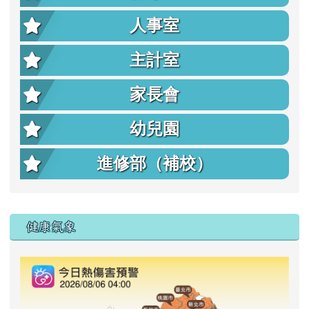
人事室
主計室
家長會
幼兒園
進修部（補校）
右邊區域內容
健康氣象