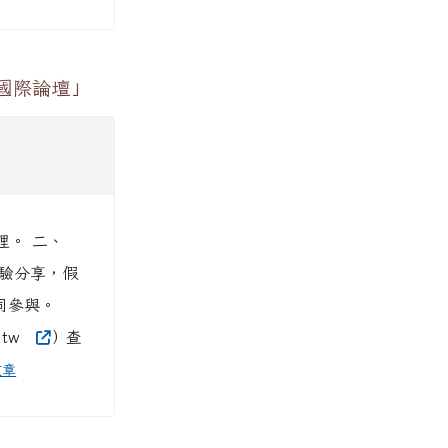
習國際論壇」
理。 二、
經驗分享，假
同參與。
.tw
）查
文章