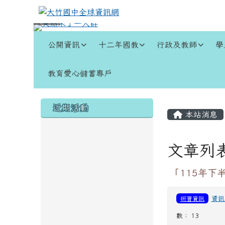
跳至主內容區
大竹國中全球資訊網
導覽列
公開資訊
十二年國教
行政及教師
學
教育愛心儲蓄專戶
頁尾區域
左邊區域內容
主內容
近期活動
本站消息
文章列
「115年
研習資訊
資訊
數： 13