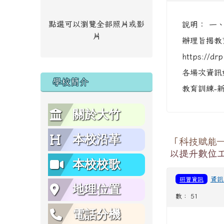
點選可以瀏覽全部照片或影
說明： 一
片
辦理旨揭教
https://dr
各場次資訊
學校簡介
教育訓練-新
關於大竹
本校沿革
「科技賦能─
以提升數位
本校校歌
研習資訊
資訊
地理位置
數： 51
電話分機