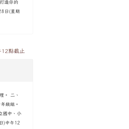
t 打造你的
月28日(星期
午12點截止
辦理。 二、
中年級組。
私立國中、小
日)中午12