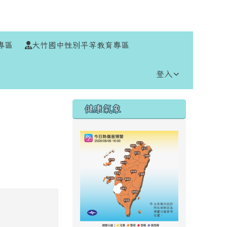
⏸
專區
大竹國中性別平等教育專區
登入
右邊區域內容
健康氣象