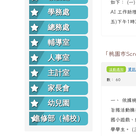
如下： (一
學務處
AI 工作助理
五)下午1時
總務處
輔導室
「桃園市Sc
人事室
活動通知
資訊
主計室
數： 60
家長會
一、 依據桃
幼兒園
旨揭活動摘要
進修部（補校）
國小遊戲、
學學生。 (