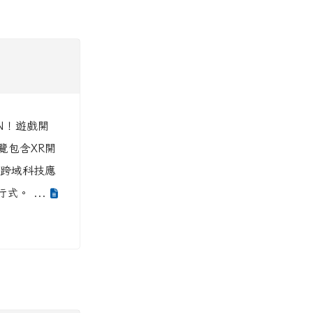
N！遊戲開
覽包含XR開
及跨域科技應
式。 ...