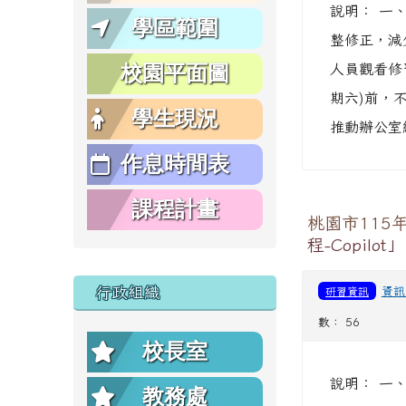
說明： 一
學區範圍
整修正，減
校園平面圖
人員觀看修習
期六)前，不
學生現況
推動辦公室網站
作息時間表
課程計畫
桃園市11
程-Copilot」
行政組織
研習資訊
資訊
數： 56
校長室
說明： 一
教務處