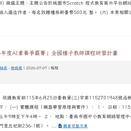
四) 徵選主題：主題公告於桃園市Scratch 程式教育展示平台網站。
入選佳作者，每名致贈禮券新臺幣500元 整。 (六) 本案相關活
章
5年度AI素養爭霸賽」全國種子教師課程研習計畫
組長
-
教務處
| 2026-07-07 | 點閱
 依據教育部115年6月25日臺教資(三)字第1152701948號函
： (一) 實體課程（機器學習原理與實作）： １、 日期：115
上午9時至下午4時。 ２、 地點：臺南市國中小教育網路管理中
里五妃街236-1號）。 ...
觀看完整文章