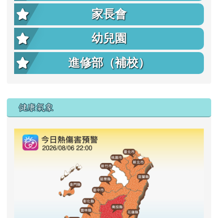
家長會
幼兒園
進修部（補校）
右邊區域內容
健康氣象