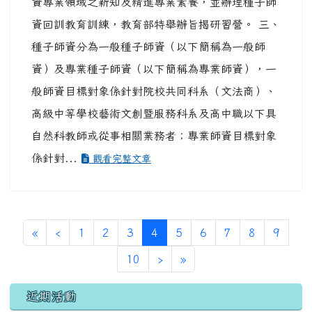
資專業領域之新知及精進專業素養，並辦理種子師
資回訓教育訓練，教育部特舉辦旨揭研習營。 三、
種子師資分為一般種子師資（以下簡稱為一般師
資）及專業種子師資（以下簡稱為專業師資），一
般師資目標對象係針對院校共同科系（文法商）、
高級中等學校藝術文創暨服務科系及高中職以下具
自然科教師或從事相關業務者；專業師資目標對象
係針對...
觀看完整文章
第一頁
上一頁
(目前頁次)
«
‹
1
2
3
4
5
6
7
8
9
下一頁
最後頁
10
›
»
左邊區域內容
近期活動