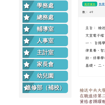
學務處
進修資訊
教學
數： 49
總務處
輔導室
主旨： 檢
文宣電子檔
人事室
一、 旨揭
律素養、智
主計室
助，修畢學
家長會
基礎。 二、
幼兒園
進修部（補校）
檢送中央大
在職進修第