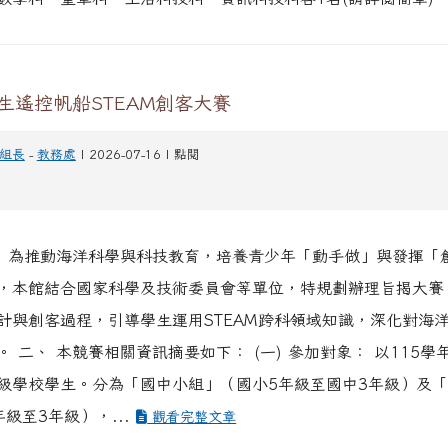
數學科、童軍科、生活科技科、資訊科技科各1名(請詳閱簡章)
學生遙控帆船STEAM創客大賽
組長
-
教務處
| 2026-07-16 | 點閱
、 為推動海洋科學與科技教育，培養青少年「動手做」與發揮「
，本館結合國家科學及技術委員會等單位，特規劃辦理旨揭大賽
計與創客過程，引導學生運用STEAM跨科領域知識，深化對海
 二、 本競賽相關資訊摘要如下： (一) 參加對象： 以115學
級學校學生。分為「國中小組」（國小5年級至國中3年級）及
級至3年級），...
觀看完整文章