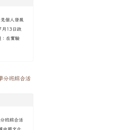
看見個人發展
7月13日政
講題：在實驗
學分班綜合活
。
學分班綜合活