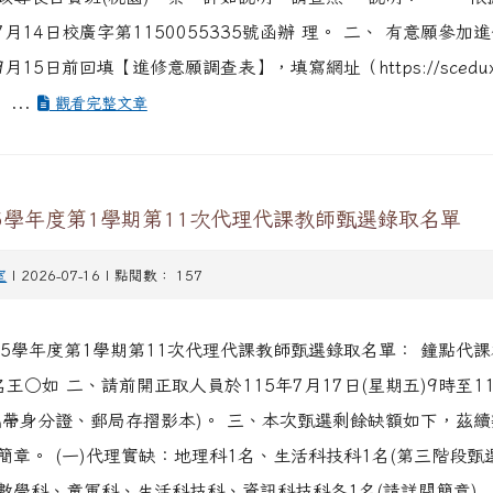
政專長自費班(桃園)一案，詳如說明，請查照。 說明： 一、 
7月14日校廣字第1150055335號函辦 理。 二、 有意願參加
月15日前回填【進修意願調查表】，填寫網址（https://scedux.c
 ...
觀看完整文章
5學年度第1學期第11次代理代課教師甄選錄取名單
室
| 2026-07-16 | 點閱數： 157
15學年度第1學期第11次代理代課教師甄選錄取名單： 鐘點代課
王○如 二、請前開正取人員於115年7月17日(星期五)9時至1
攜帶身分證、郵局存摺影本)。 三、本次甄選剩餘缺額如下，茲續
章。 (一)代理實缺：地理科1名、生活科技科1名(第三階段甄選資