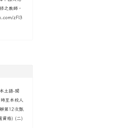
依據中國文化
進修之教師，
om/zFl3
本土語-閩
1時至本校人
辦第12次甄
格) (二)