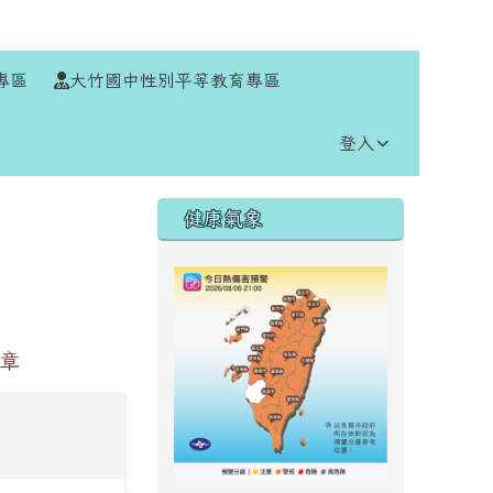
⏸
專區
大竹國中性別平等教育專區
登入
右邊區域內容
健康氣象
簡章