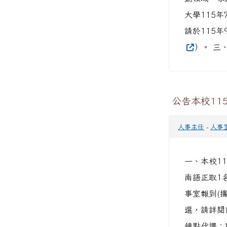
動領域－家
大學115年
請於115年9
）。 三、
公告本校11
人事主任
-
人事
一、本校1
南語正取1名
事室報到(
選，請詳閱簡