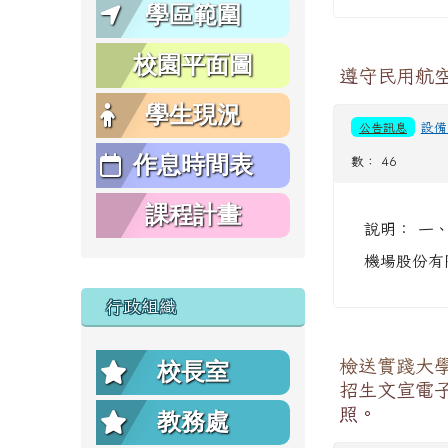
學區範圍
校園平面圖
遵守民用航
學生現況
公告訊息
設備
作息時間表
數： 46
課程計畫
說明： 一、
機場股份有
行政組織
檢送實踐大
校長室
招生文宣電子
照。
教務處