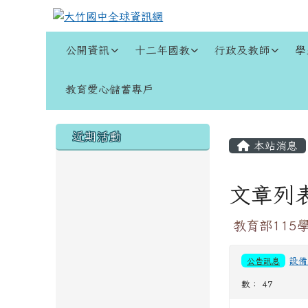
跳至主內容區
大竹國中全球資訊網
導覽列
公開資訊
十二年國教
行政及教師
學
教育愛心儲蓄專戶
頁尾區域
左邊區域內容
主內容
近期活動
本站消息
文章列
教育部115
公告訊息
設備
數： 47