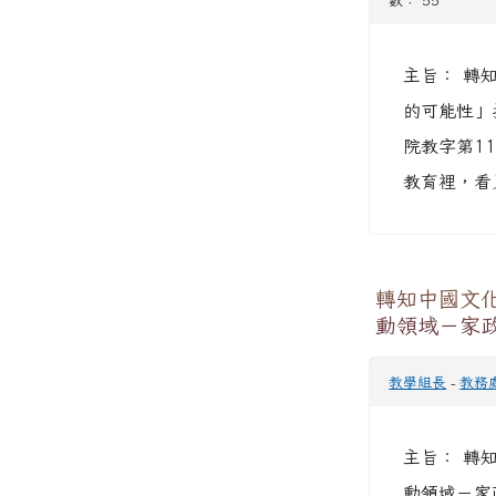
數： 55
主旨： 轉
的可能性」
院教字第11
教育裡，看見
轉知中國文
動領域－家
教學組長
-
教務
主旨： 轉