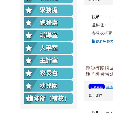
學務處
說明： 一
總務處
畫辦理。 二
各場次研習日
輔導室
觀看完整
人事室
主計室
轉知有關國
家長會
種子師資培
幼兒園
研習資訊
李瑞
數： 287
進修部（補校）
說明： 一、