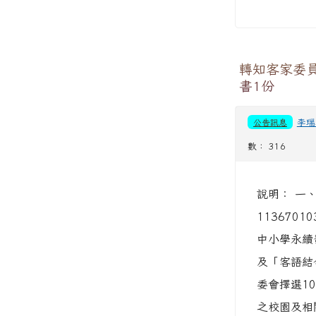
轉知客家委
書1份
公告訊息
李瑞
數： 316
說明： 一
11367
中小學永續
及「客語結
委會擇選1
之校園及相