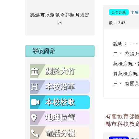
公告訊息
李瑞
點選可以瀏覽全部照片或影
片
數： 343
說明： 一、
學校簡介
二、 為提
英檢系統，
關於大竹
費英檢系統
三、 有關英
本校沿革
本校校歌
有關教育部
地理位置
縣市科技教
電話分機