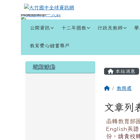
跳至主內容區
大竹國中全球資訊網
導覽列
公開資訊
十二年國教
行政及教師
學
教育愛心儲蓄專戶
頁尾區域
左邊區域內容
主內容
近期活動
本站消息
回首頁
教務處
文章列
函轉教育部國民
Englis
份，請貴校