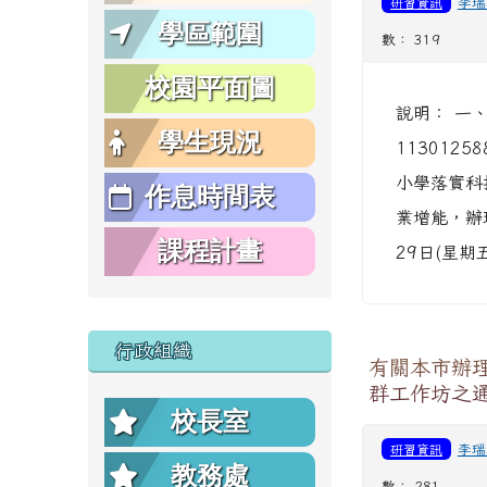
研習資訊
李瑞
學區範圍
數： 319
校園平面圖
說明： 一
學生現況
11301
小學落實科
作息時間表
業增能，辦理
課程計畫
29日(星期
行政組織
有關本市辦理
群工作坊之
校長室
研習資訊
李瑞
教務處
數： 281