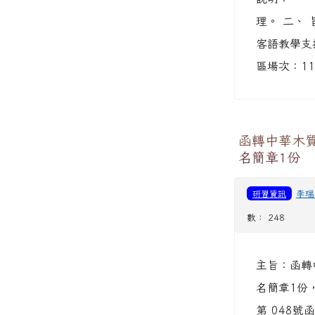
理。 二、
客語教學支
區場次：11
函轉中華木
名簡章1份
研習資訊
李瑞
數： 248
主旨：函轉
名簡章1份
第 048號