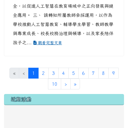
全，以促進人工智慧在教育場域中之正向發展與健
全應用。 三、 請轉知所屬教師參採運用，以作為
學校推動人工智慧教育、輔導學生學習、教師教學
與專業成長、校長校務治理與領導，以及家長陪伴
孩子之...
觀看完整文章
(目前頁次)
«
‹
1
2
3
4
5
6
7
8
9
下一頁
最後頁
10
›
»
左邊區域內容
近期活動