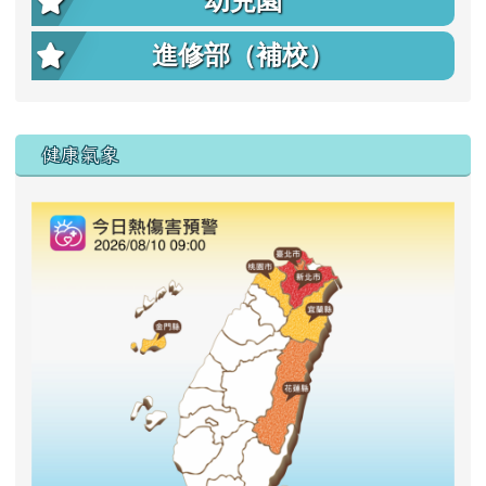
幼兒園
進修部（補校）
右邊區域內容
健康氣象