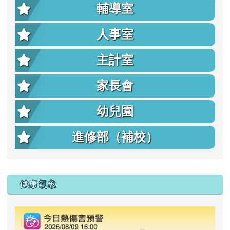
輔導室
人事室
主計室
家長會
幼兒園
進修部（補校）
右邊區域內容
健康氣象