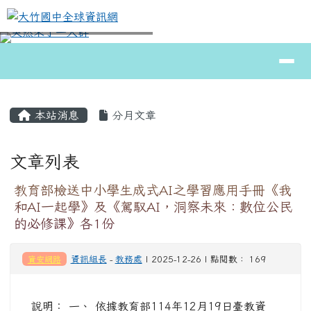
大竹國中全球資訊網
跳至主內容區
導覽列
⏸
頁尾區域
主內容區域
本站消息
分月文章
文章列表
教育部檢送中小學生成式AI之學習應用手冊《我
和AI一起學》及《駕馭AI，洞察未來：數位公民
的必修課》各1份
資安網路
資訊組長
-
教務處
| 2025-12-26 | 點閱數： 169
說明： 一、 依據教育部114年12月19日臺教資