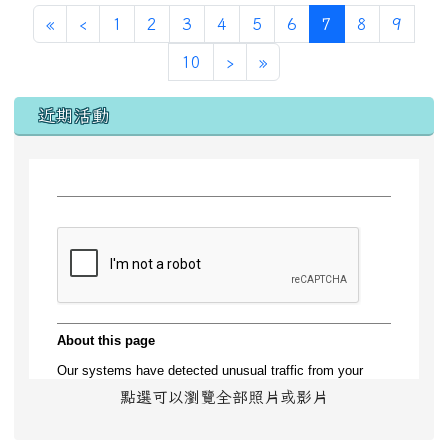
第一頁
上一頁
(目前頁次)
«
‹
1
2
3
4
5
6
7
8
9
下一頁
最後頁
10
›
»
左邊區域內容
近期活動
點選可以瀏覽全部照片或影片