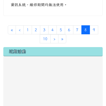
資訊系統，維修期間均無法使用。
第一頁
上一頁
(目前頁次)
«
‹
1
2
3
4
5
6
7
8
9
下一頁
最後頁
10
›
»
左邊區域內容
近期活動