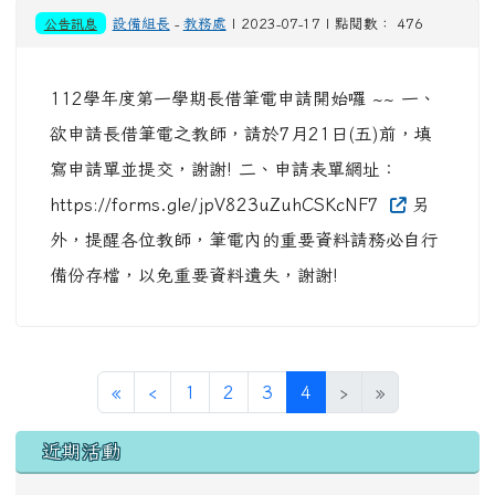
公告訊息
設備組長
-
教務處
| 2023-07-17 | 點閱數： 476
112學年度第一學期長借筆電申請開始囉 ~~ 一、
欲申請長借筆電之教師，請於7月21日(五)前，填
寫申請單並提交，謝謝! 二、申請表單網址：
https://forms.gle/jpV823uZuhCSKcNF7
另
外，提醒各位教師，筆電內的重要資料請務必自行
備份存檔，以免重要資料遺失，謝謝!
第一頁
上一頁
(目前頁次)
«
‹
1
2
3
4
›
»
左邊區域內容
近期活動