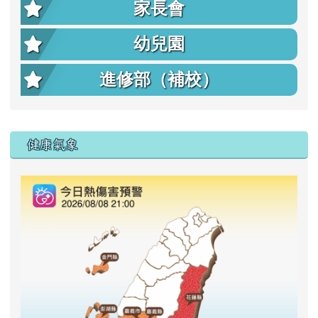
家長會
幼兒園
進修部（補校）
右邊區域內容
健康氣象