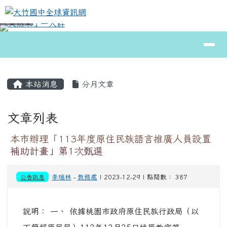
大竹國中全球資訊網
跳至主內容區
導覽列
⏸
頁尾區域
主內容區域
本站消息
分月文章
文章列表
本市辦理「113年度原住民族語言推廣人員設置
補助計畫」第1次甄選
公告訊息
李瑞林
-
教務處
| 2023-12-29 | 點閱數： 387
說明： 一、 依據桃園市政府原住民族行政局（以