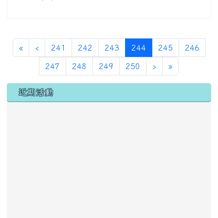
第一頁
上一頁
(目前頁次)
«
‹
241
242
243
244
245
246
下一頁
最後頁
247
248
249
250
›
»
左邊區域內容
近期活動