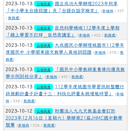
2023-10-13
國立成功大學辦理2023年秋季
公告訊息
「中小學生台語認證」及「台語白話字檢定」
(
李瑞林
/ 357
/
教務處
)
2023-10-13
自然科學領域112學年度上學期
公告訊息
「線上學習不打烊╴自然夜講堂」
(
李瑞林
/ 422 /
教務處
)
2023-10-13
大成國民小學辦理桃園市112學年
公告訊息
度國民中 小學閩東語文教學人員培訓認證
(
李瑞林
/ 378 /
教
務處
)
2023-10-13
「國民中小學教師素養導向優良教
公告訊息
學示例到校分享」
(
李瑞林
/ 492 /
教務處
)
2023-10-13
112學年度桃園市學習扶助整體行
公告訊息
政推動計畫子計畫十三：科技化評量系統增能研習」
(
李瑞
林
/ 338 /
教務處
)
2023-10-12
財團法人九九文教基金會訂於
公告訊息
2023年12月16日（星期六）舉辦第21屆JHMC國中數學
競賽
(
李瑞林
/ 326 /
教務處
)