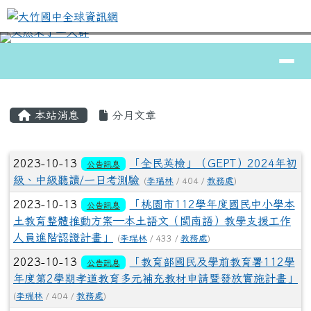
大竹國中全球資訊網
跳至主內容區
導覽列
⏸
頁尾區域
主內容區域
本站消息
分月文章
文章列表
2023-10-13
「全民英檢」（GEPT）2024年初
公告訊息
級、中級聽讀/一日考測驗
(
李瑞林
/ 404 /
教務處
)
2023-10-13
「桃園市112學年度國民中小學本
公告訊息
土教育整體推動方案—本土語文（閩南語）教學支援工作
人員進階認證計畫」
(
李瑞林
/ 433 /
教務處
)
2023-10-13
「教育部國民及學前教育署112學
公告訊息
年度第2學期孝道教育多元補充教材申請暨發放實施計畫」
(
李瑞林
/ 404 /
教務處
)