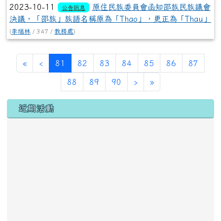
2023-10-11
原住民族委員會函知邵族民族議會
公告訊息
決議，「邵族」族語名稱原為「Thao」，更正為「Thau」
(
李瑞林
/ 347 /
教務處
)
第一頁
上一頁
(目前頁次)
«
‹
81
82
83
84
85
86
87
下一頁
最後頁
88
89
90
›
»
左邊區域內容
近期活動