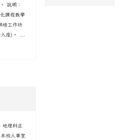
。 說明：
強化課程教學
師培工作坊
座)。 ...
：地理科正
至本校人事室