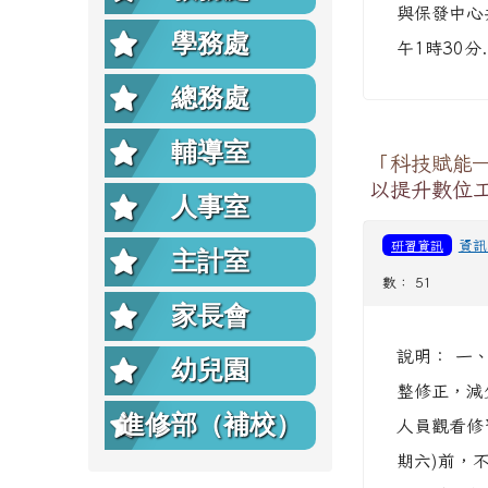
與保發中心
學務處
午1時30分.
總務處
輔導室
「科技賦能─
以提升數位
人事室
研習資訊
資訊
主計室
數： 51
家長會
說明： 一
幼兒園
整修正，減
進修部（補校）
人員觀看修習
期六)前，不