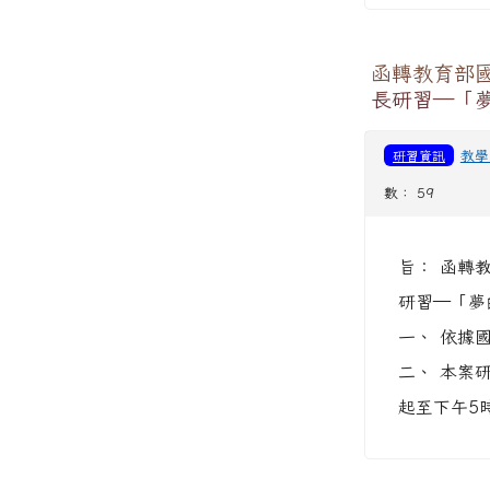
函轉教育部
長研習—「
研習資訊
教學
數： 59
旨： 函轉
研習—「夢
一、 依據國
二、 本案研
起至下午5時