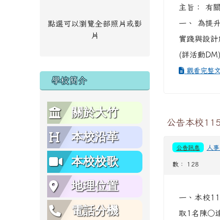
主旨： 有
一、 為提
點選可以瀏覽全部照片或影
片
實踐與設計
(詳活動DM
觀看完整
學校簡介
關於大竹
公告本校11
本校沿革
公告訊息
人事
本校校歌
數： 128
地理位置
一、本校1
電話分機
取1名陳○達