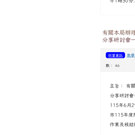
午1時30分.
有關本局辦
分享研討會
研習資訊
教學
數： 46
主旨： 有
分享研討會
115年6月
市115年
作業及核結辦