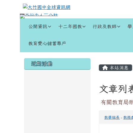
跳至主內容區
大竹國中全球資訊網
導覽列
公開資訊
十二年國教
行政及教師
學
教育愛心儲蓄專戶
頁尾區域
左邊區域內容
主內容
近期活動
本站消息
文章列
有關教育局辦
教學組長
-
教務