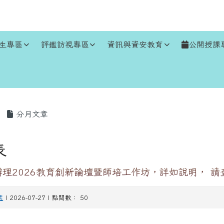
生專區
評鑑訪視專區
資訊與資安教育
公開授課
區域
分月文章
表
理2026教育創新論壇暨師培工作坊，詳如說明， 請
處
| 2026-07-27 | 點閱數： 50