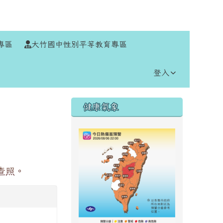
⏸
專區
大竹國中性別平等教育專區
登入
右邊區域內容
健康氣象
查照。