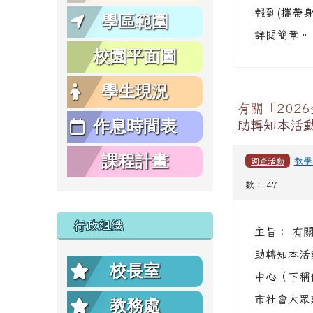
報到(攜帶
學區範圍
詳閱簡章。
校園平面圖
學生現況
有關「20
作息時間表
助轉知本活
課程計畫
調查活動
教學
數： 47
行政組織
主旨： 有
助轉知本活
校長室
中心（下稱保
市社會大眾
教務處