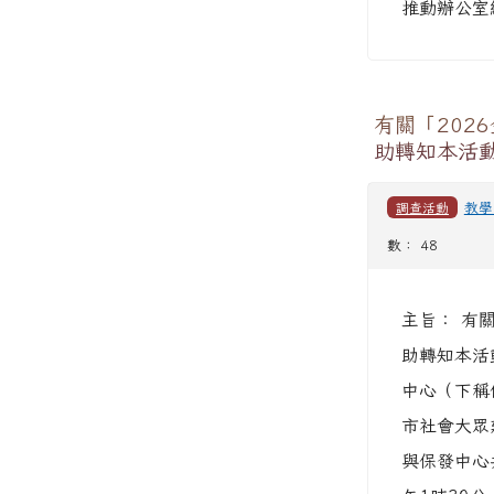
推動辦公室網站
有關「20
助轉知本活
調查活動
教學
數： 48
主旨： 有
助轉知本活
中心（下稱保
市社會大眾
與保發中心