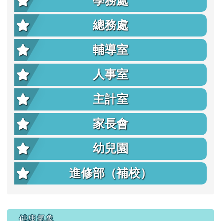
學務處
總務處
輔導室
人事室
主計室
家長會
幼兒園
進修部（補校）
右邊區域內容
健康氣象