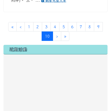
附件)。 三、 ...
觀看完整文章
第一頁
上一頁
«
‹
1
2
3
4
5
6
7
8
9
(目前頁次)
下一頁
最後頁
10
›
»
左邊區域內容
近期活動