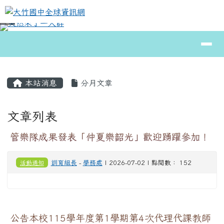
大竹國中全球資訊網
跳至主內容區
導覽列
⏸
頁尾區域
主內容區域
本站消息
分月文章
文章列表
管樂隊成果發表「仲夏樂韶光」歡迎踴躍參加！
活動通知
訓育組長
-
學務處
| 2026-07-02 | 點閱數： 152
公告本校115學年度第1學期第4次代理代課教師