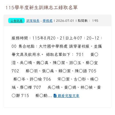
115學年度新生訓練志工錄取名單
公告訊息
訓育組長
-
學務處
| 2026-07-01 | 點閱數： 195
服務時間：115年8月20、21日上午07：20~12：
00 集合地點：大竹國中學務處 請穿著校服，並攜
帶文具及飲用水。 錄取名單如下： 701 黃○
淯、吳○晴、魏○真、陳○潔、游○玉、蔡○宜
702 蔡○羽、張○禹、賴○潔、陳○語 705
蔡○岑、許○瑜 706 宋○潔、古○彤、楊○
瑀、廖○樺 707 吳○晴、黃○娟、林○禎、黃
○瀞 715 蔡○勳...
觀看完整文章